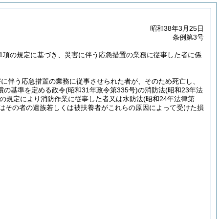
昭和38年3月25日
条例第3号
第1項の規定に基づき、災害に伴う応急措置の業務に従事した者に係
害に伴う応急措置の業務に従事させられた者が、そのため死亡し、
償の基準を定める政令
(昭和31年政令第335号)
の消防法
(昭和23年法
の規定により消防作業に従事した者又は水防法
(昭和24年法律第
又はその者の遺族若しくは被扶養者がこれらの原因によって受けた損