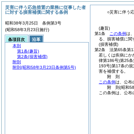
災害に伴う応急措置の業務に従事した者
に対する損害補償に関する条例
○災害に伴う
昭和38年3月25日 条例第3号
(趣旨)
(昭和58年3月23日施行)
第1条
この条例
は
る、損害補償に関
条項目次
沿革
(損害補償)
本則
第2条
法第65条第
第1条
(趣旨)
若しくは疾病にか
第2条
(損害補償)
律第186号)
第25
附則
193号)
第17条の
附則
(昭和58年3月23日条例第5号)
害を補償する。
附
則
この条例
は、公布
附
則
(昭和5
この条例は、公布の