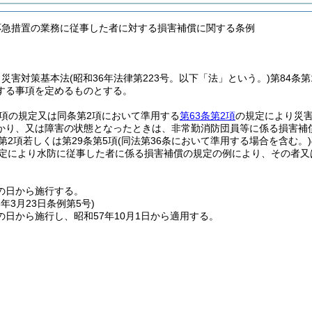
応急措置の業務に従事した者に対する損害補償に関する条例
、災害対策基本法
(昭和36年法律第223号。以下「法」という。)
第84条
する事項を定めるものとする。
1項の規定又は同条第2項において準用する
第63条第2項
の規定により災
かり、又は障害の状態となったときは、非常勤消防団員等に係る損害補
条第2項若しくは第29条第5項
(同法第36条において準用する場合を含む。)
規定により水防に従事した者に係る損害補償の規定の例により、その者
の日から施行する。
8年3月23日
条例第5号)
日から施行し、昭和57年10月1日から適用する。