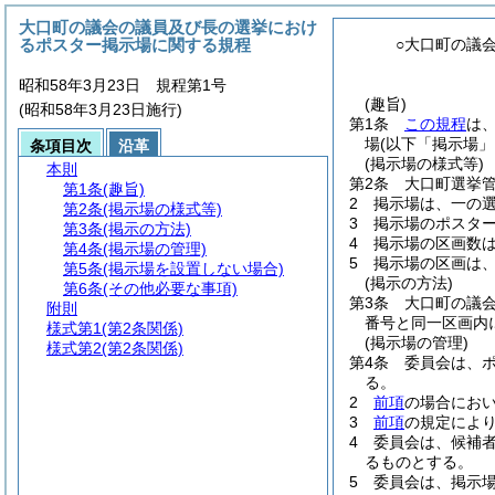
大口町の議会の議員及び長の選挙におけ
るポスター掲示場に関する規程
○大口町の議
昭和58年3月23日 規程第1号
(趣旨)
(昭和58年3月23日施行)
第1条
この規程
は
場
(以下「掲示場」
条項目次
沿革
(掲示場の様式等)
本則
第2条
大口町選挙
第1条
(趣旨)
2
掲示場は、一の
第2条
(掲示場の様式等)
3
掲示場のポスタ
第3条
(掲示の方法)
4
掲示場の区画数
第4条
(掲示場の管理)
5
掲示場の区画は
第5条
(掲示場を設置しない場合)
(掲示の方法)
第6条
(その他必要な事項)
第3条
大口町の議
附則
番号と同一区画内
様式第1
(第2条関係)
(掲示場の管理)
様式第2
(第2条関係)
第4条
委員会は、
る。
2
前項
の場合にお
3
前項
の規定によ
4
委員会は、候補
るものとする。
5
委員会は、掲示