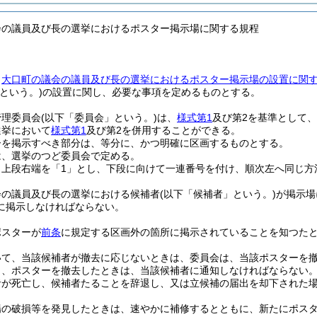
会の議員及び長の選挙におけるポスター掲示場に関する規程
、
大口町の議会の議員及び長の選挙におけるポスター掲示場の設置に関
という。)
の設置に関し、必要な事項を定めるものとする。
管理委員会
(以下「委員会」という。)
は、
様式第1
及び第2を基準として
選挙において
様式第1
及び第2を併用することができる。
ーを掲示すべき部分は、等分に、かつ明確に区画するものとする。
は、選挙のつど委員会で定める。
、上段右端を「1」とし、下段に向けて一連番号を付け、順次左へ同じ方
会の議員及び長の選挙における候補者
(以下「候補者」という。)
が掲示場
に掲示しなければならない。
ポスターが
前条
に規定する区画外の箇所に掲示されていることを知つた
いて、当該候補者が撤去に応じないときは、委員会は、当該ポスターを
り、ポスターを撤去したときは、当該候補者に通知しなければならない
者が死亡し、候補者たることを辞退し、又は立候補の届出を却下された
場の破損等を発見したときは、速やかに補修するとともに、新たにポス