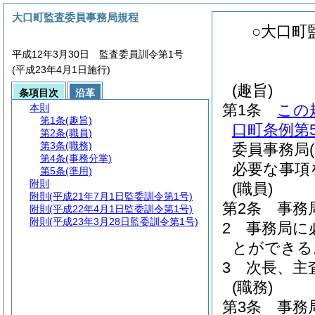
大口町監査委員事務局規程
○大口町
平成12年3月30日 監査委員訓令第1号
(平成23年4月1日施行)
(趣旨)
条項目次
沿革
第1条
この
本則
第1条
(趣旨)
口町条例第
第2条
(職員)
第3条
(職務)
委員事務局
第4条
(事務分掌)
必要な事項
第5条
(準用)
附則
(職員)
附則
(平成21年7月1日監委訓令第1号)
第2条
事務
附則
(平成22年4月1日監委訓令第1号)
附則
(平成23年3月28日監委訓令第1号)
2
事務局に
とができる
3
次長、主
(職務)
第3条
事務