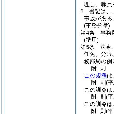
理し、職員
2
書記は、
事故がある
(事務分掌)
第4条
事務
(準用)
第5条
法令
任免、分限
務部局の例
附
則
この規程
は
附
則
(
この訓令は
附
則
(
この訓令は
附
則
(