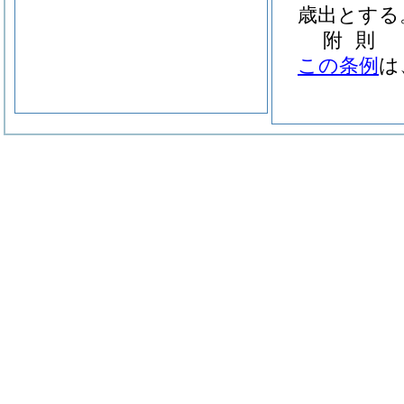
歳出とする
附
則
この条例
は