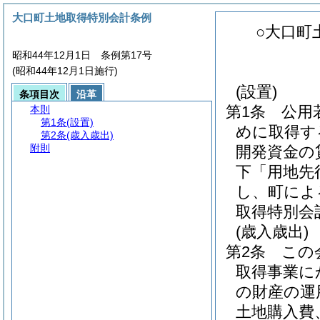
大口町土地取得特別会計条例
○大口町
昭和44年12月1日 条例第17号
(昭和44年12月1日施行)
(設置)
条項目次
沿革
第1条
公用
本則
第1条
(設置)
めに取得す
第2条
(歳入歳出)
附則
開発資金の
下「用地先
し、町によ
取得特別会
(歳入歳出)
第2条
この
取得事業に
の財産の運
土地購入費