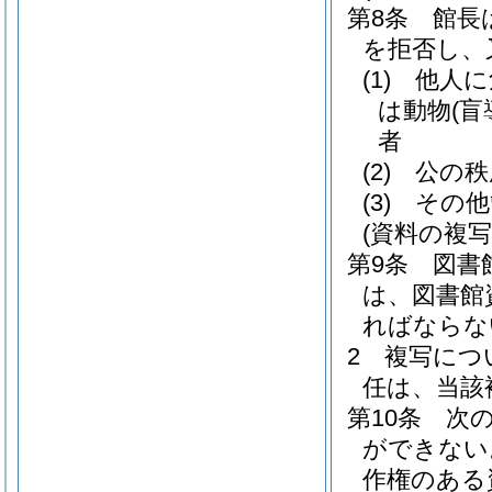
第8条
館長
を拒否し、
(1)
他人に
は動物
(
者
(2)
公の秩
(3)
その他
(資料の複写
第9条
図書
は、図書館
ればならな
2
複写につ
任は、当該
第10条
次
ができない
作権のある