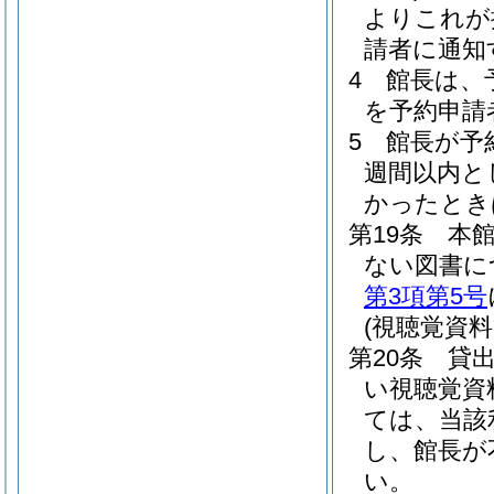
よりこれが
請者に通知
4
館長は、
を予約申請
5
館長が予
週間以内と
かったとき
第19条
本
ない図書に
第3項第5号
(視聴覚資料
第20条
貸
い視聴覚資
ては、当該
し、館長が
い。