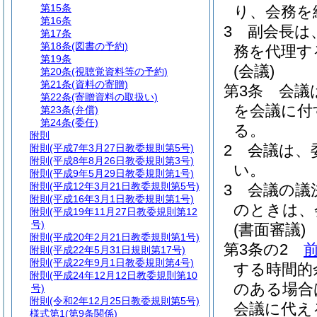
第15条
り、会務を
第16条
3
副会長は
第17条
第18条
(図書の予約)
務を代理す
第19条
(会議)
第20条
(視聴覚資料等の予約)
第21条
(資料の寄贈)
第3条
会議
第22条
(寄贈資料の取扱い)
を会議に付
第23条
(弁償)
第24条
(委任)
る。
附則
2
会議は、
附則
(平成7年3月27日教委規則第5号)
附則
(平成8年8月26日教委規則第3号)
い。
附則
(平成9年5月29日教委規則第1号)
附則
(平成12年3月21日教委規則第5号)
3
会議の議
附則
(平成16年3月1日教委規則第1号)
のときは、
附則
(平成19年11月27日教委規則第12
号)
(書面審議)
附則
(平成20年2月21日教委規則第1号)
第3条の2
附則
(平成22年5月31日規則第17号)
附則
(平成22年9月1日教委規則第4号)
する時間的
附則
(平成24年12月12日教委規則第10
のある場合
号)
附則
(令和2年12月25日教委規則第5号)
会議に代え
様式第1
(第9条関係)