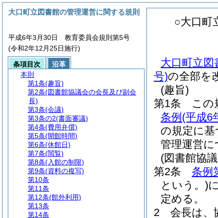
大口町立図書館の管理運営に関する規則
○大口町
平成6年3月30日 教育委員会規則第5号
(令和2年12月25日施行)
大口町立図
条項目次
沿革
号)
の全部を
本則
第1条
(趣旨)
(趣旨)
第2条
(図書館協議会の会長及び副会
長)
第1条
この
第3条
(会議)
条例
(平成
第3条の2
(書面審議)
第4条
(費用弁償)
の規定に基
第5条
(開館時間)
管理運営に
第6条
(休館日)
第7条
(閲覧)
(図書館協
第8条
(入館の制限)
第2条
条例
第9条
(資料の複写)
第10条
という。)
第11条
定める。
第12条
(館外利用)
第13条
2
会長は、
第14条