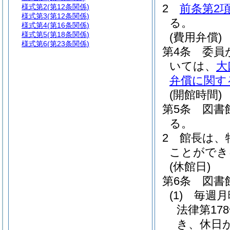
2
前条第2
様式第2
(第12条関係)
様式第3
(第12条関係)
る。
様式第4
(第16条関係)
様式第5
(第18条関係)
(費用弁償)
様式第6
(第23条関係)
第4条
委員
いては、
大
弁償に関す
(開館時間)
第5条
図書
る。
2
館長は、
ことができ
(休館日)
第6条
図書
(1)
毎週月
法律第178
き、休日