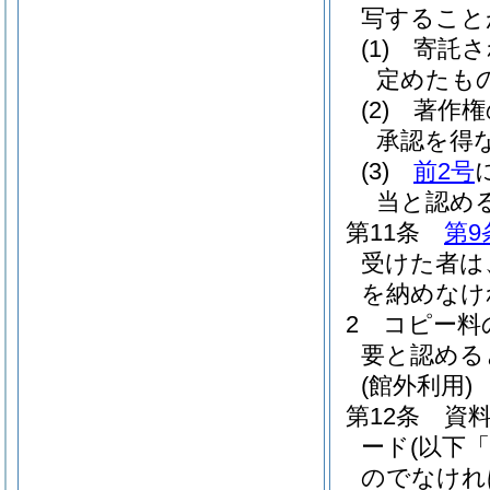
写すること
(1)
寄託さ
定めたも
(2)
著作権
承認を得
(3)
前2号
当と認め
第11条
第9
受けた者は
を納めなけ
2
コピー料
要と認める
(館外利用)
第12条
資
ード
(以下
のでなけれ