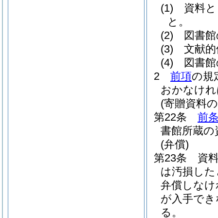
(1)
資料と
と。
(2)
図書館
(3)
文献的
(4)
図書館
2
前項
の規
おかなけれ
(寄贈資料の
第22条
前条
書館所蔵の
(弁償)
第23条
資
は汚損した
弁償しなけ
が入手でき
る。