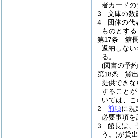
者カードの
3
文庫の数
4
団体の代
ものとする
第17条
館
返納しない
る。
(図書の予約
第18条
貸
提供できな
することが
いては、こ
2
前項
に規
必要事項を
3
館長は、
う。)
が貸