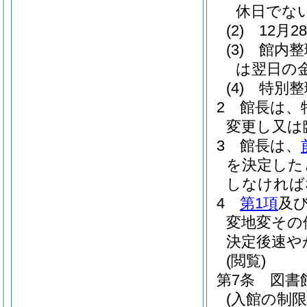
休日でな
(2)
12月
(3)
館内整
は翌日の
(4)
特別整
2
館長は、
変更し又は
3
館長は、
を決定した
しなければ
4
第1項
及
変地変その
決定後速や
(閲覧)
第7条
図書
(入館の制限