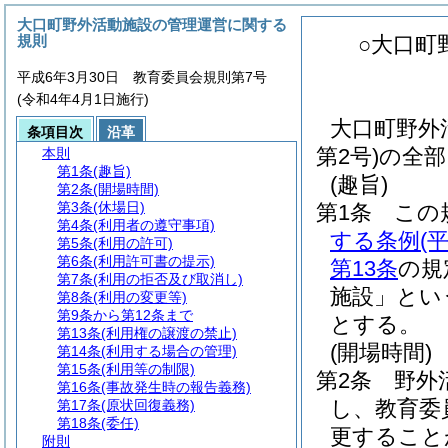
大口町野外活動施設の管理運営に関する
規則
○大口町
平成6年3月30日 教育委員会規則第7号
(令和4年4月1日施行)
大口町野外
条項目次
沿革
第2号)の全
本則
第1条
(趣旨)
(趣旨)
第2条
(開場時間)
第3条
(休場日)
第1条
この
第4条
(利用者の遵守事項)
する条例
(
第5条
(利用の許可)
第6条
(利用許可書の提示)
第13条
の規
第7条
(利用の拒否及び取消し)
施設」とい
第8条
(利用の変更等)
第9条から第12条まで
とする。
第13条
(利用権の譲渡の禁止)
(開場時間)
第14条
(利用する場合の管理)
第15条
(利用等の制限)
第2条
野外
第16条
(事故発生時の報告義務)
し、教育委
第17条
(原状回復義務)
第18条
(委任)
更すること
附則