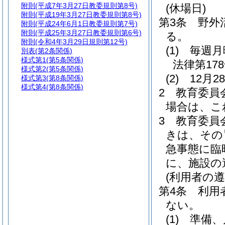
附則
(平成7年3月27日教委規則第8号)
(休場日)
附則
(平成19年3月27日教委規則第8号)
第3条
野外
附則
(平成24年6月1日教委規則第7号)
附則
(平成25年3月27日教委規則第6号)
る。
附則
(令和4年3月29日規則第12号)
(1)
毎週月
別表
(第2条関係)
様式第1
(第5条関係)
法律第178
様式第2
(第5条関係)
(2)
12月
様式第3
(第8条関係)
様式第4
(第8条関係)
2
教育委員
場合は、こ
3
教育委員
きは、その
急事態に臨
に、施設の
(利用者の遵
第4条
利用
ない。
(1)
準備、