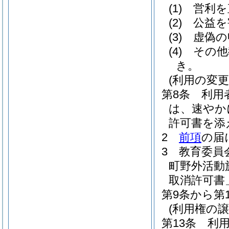
(1)
営利を
(2)
公益を
(3)
虚偽の
(4)
その他
き。
(利用の変更
第8条
利用
は、速やか
許可書を添
2
前項
の届
3
教育委員
町野外活動
取消許可書
第9条から第
(利用権の譲
第13条
利