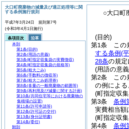
大口町廃棄物の減量及び適正処理等に関
する条例施行規則
○大口町
平成7年3月24日 規則第7号
(令和3年4月1日施行)
(目的)
条項目次
沿革
第1条
この
本則
第1条
(目的)
する条例
(
第2条
(用語の意義)
第3条
(町指定収集袋の実費徴収)
28条
の規定
第4条
(町指定収集袋の規格等)
(用語の意義
第5条
(粗大ごみ)
第6条
(手数料の徴収等)
第2条
この
第7条
(粗大ごみ処理券)
の例による
第8条
(多量の一般廃棄物の範囲等)
第9条
(再利用及び減量に関する計画)
(町指定収
第10条
(共同住宅等における廃棄物の
第3条
条例
集積場の設置)
第11条
(許可申請等)
実費相当額
第12条
(許可証の交付)
(町指定収集
第13条
(身分証明書)
第14条
(委任)
第4条
条例
附則