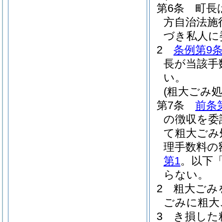
第6条
町長
方自治法施
づき私人に
2
条例第9条
長が当該手
い。
(粗大ごみ処
第7条
前条
の徴収を委
て粗大ごみ
理手数料の
第1
。以下
らない。
2
粗大ごみ
ごみに粗大
3
き損した