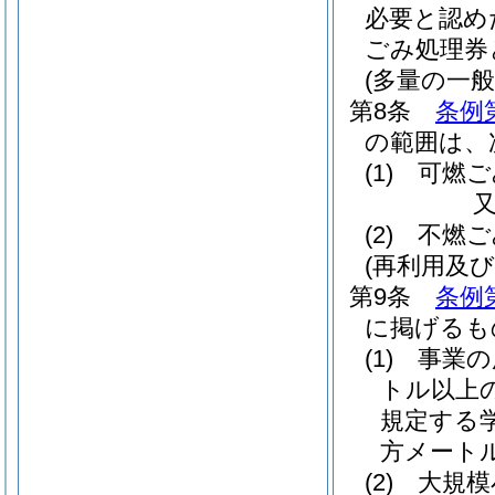
必要と認め
ごみ処理券
(多量の一
第8条
条例
の範囲は、
(1)
可燃ご
(2)
不燃ご
(再利用及
第9条
条例
に掲げるも
(1)
事業の
トル以上
規定する学
方メート
(2)
大規模