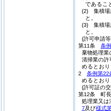
であるこ
(2)
集積場
と。
(3)
集積場
と。
(許可申請等
第11条
条例
棄物処理業
清掃業の許
めるとおり
2
条例第22
めるとおり
(許可証の交
第12条
町
処理業又は
7
及び
様式第