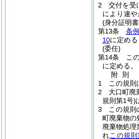
2
交付を受
により速や
(身分証明書
第13条
条例
10
に定める
(委任)
第14条
こ
に定める。
附
則
1
この規則
2
大口町廃
規則第1号)
3
この規則
町廃棄物の
廃棄物処理
れ
この規則