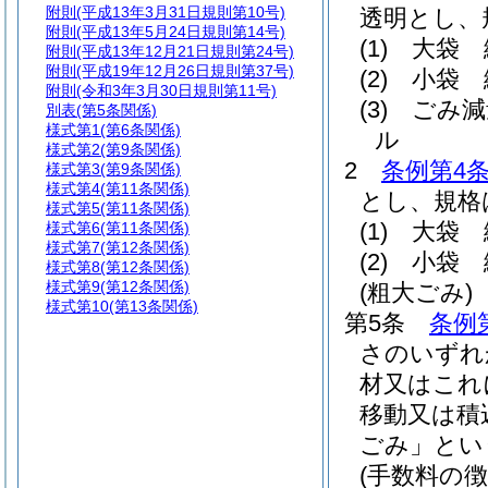
附則
(平成13年3月31日規則第10号)
透明とし、
附則
(平成13年5月24日規則第14号)
(1)
大袋 
附則
(平成13年12月21日規則第24号)
附則
(平成19年12月26日規則第37号)
(2)
小袋 
附則
(令和3年3月30日規則第11号)
(3)
ごみ減
別表
(第5条関係)
様式第1
(第6条関係)
ル
様式第2
(第9条関係)
2
条例第4条
様式第3
(第9条関係)
様式第4
(第11条関係)
とし、規格
様式第5
(第11条関係)
(1)
大袋 
様式第6
(第11条関係)
様式第7
(第12条関係)
(2)
小袋 
様式第8
(第12条関係)
様式第9
(第12条関係)
(粗大ごみ)
様式第10
(第13条関係)
第5条
条例
さのいずれ
材又はこれ
移動又は積
ごみ」とい
(手数料の徴