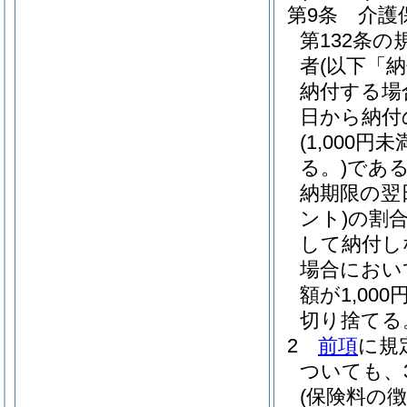
第9条
介護
第132条
者
(以下「
納付する場
日から納付
(1,00
る。)
である
納期限の翌
ント)
の割
して納付し
場合におい
額が1,0
切り捨てる
2
前項
に規
ついても、
(保険料の徴