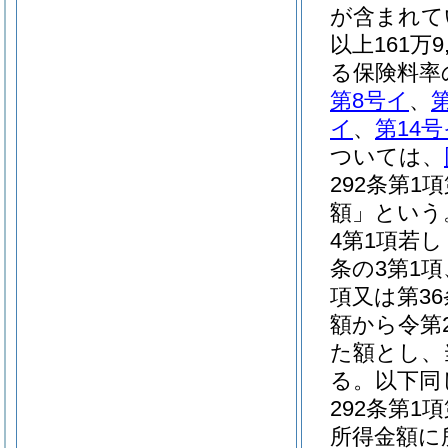
が含まれて
以上161万
る保険料率
第8号イ
、
イ
、
第14号
ついては、
292条第1
額」という
4第1項若し
条の3第1項
項又は第3
額から令第
た額とし、
る。以下同
292条第
所得金額に