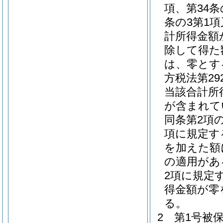
項、第34条
条の3第1
計所得金額
除して得た
は、零とす
方税法第2
当該合計所
が含まれて
同条第2項
項に規定す
を加えた額
の適用があ
2項に規定
得金額が零
る。
2
第1号被