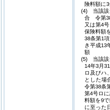
険料額に
(4)
当該該
合 令第3
又は第4
保険料額
38条第1
き平成1
額
(5)
当該該
14年3月
ロ及びハ
とした場
令第38条
第4号ロ
料額を9で
に至った