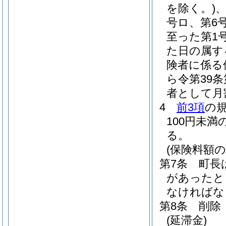
を除く。)
、
号ロ、第6
至った第1
た日の属す
険者に係る
ら令第39
者として月
4
前3項
の
100円未
る。
(保険料額の
第7条
町長
があったと
なければな
第8条
削除
(延滞金)