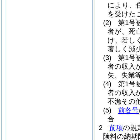
により、
を受けた
(2)
第1号
者が、死
け、若し
著しく減
(3)
第1号
者の収入
失、失業
(4)
第1号
者の収入
不漁その
(5)
前各号
合
2
前項
の規
険料の納期