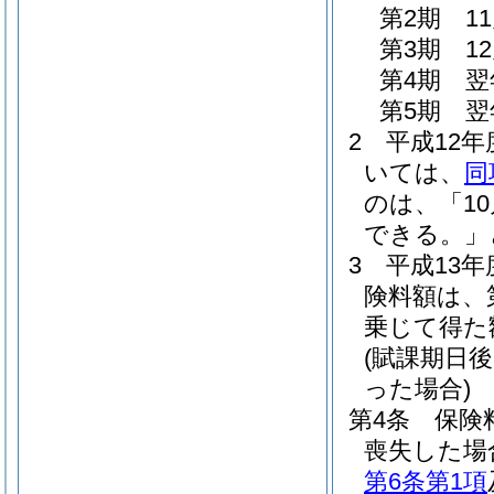
第2期 1
第3期 1
第4期 翌
第5期 翌
2
平成12
いては、
同
のは、「1
できる。」
3
平成13
険料額は、
乗じて得た
(賦課期日
った場合)
第4条
保険
喪失した場
第6条第1項