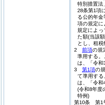
特別措置法
28条第1
る公的年金
項の規定に
規定によっ
た額
(当該
とし、租税
2
前項
の規
準用する。
は、「令和
3
第1項
の
て準用する
は、「令和
(令和8年
特例)
第10条
第1