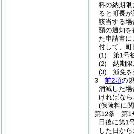
料の納期限
ると町長が
該当する場
額の通知を
た申請書に
付して、町
(1)
第1号
(2)
納期限
(3)
減免を
3
前2項
の
消滅した場
ければなら
(保険料に関
第12条
第1
日後に第1
した日から1