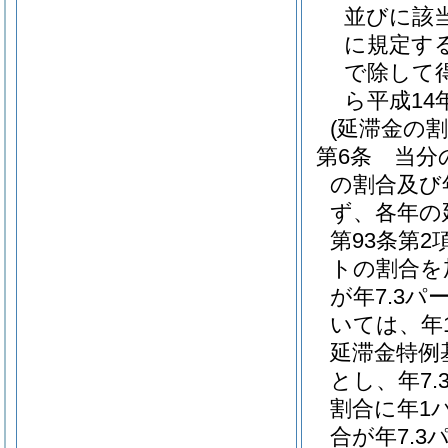
並びに該当
に規定す
で除して
ら平成1
(延滞金の割
第6条
当分
の割合及び
ず、各年の
第93条第
トの割合を
が年7.3
いては、年
延滞金特例
とし、年7
割合に年1
合が年7.