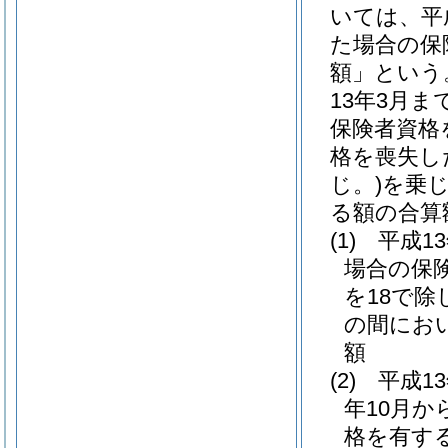
いては、平
た場合の保
額」という
13年3月
保険者資格
格を喪失し
じ。)
を乗じ
る額の合算
(1)
平成1
場合の保
を18で除
の間にお
額
(2)
平成1
年10月か
格を有す