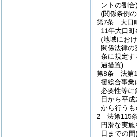
ントの割合
(関係条例の
第7条
大口
11年大口町
(地域にお
関係法律の整
条に規定す
過措置)
第8条
法第
援総合事業
必要性等に
日から平成2
から行うも
2
法第11
円滑な実施を
日までの間