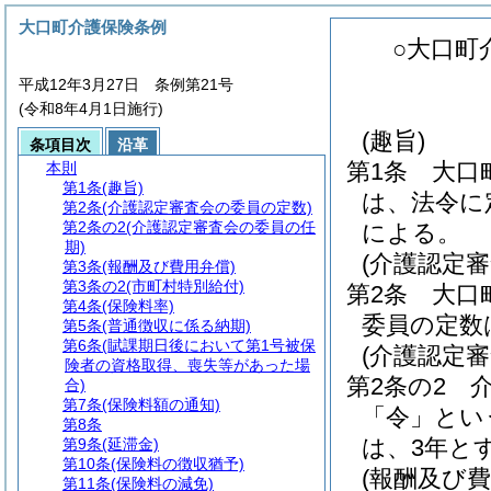
大口町介護保険条例
○大口町
平成12年3月27日 条例第21号
(令和8年4月1日施行)
(趣旨)
条項目次
沿革
第1条
大口
本則
第1条
(趣旨)
は、法令に
第2条
(介護認定審査会の委員の定数)
第2条の2
(介護認定審査会の委員の任
による。
期)
(介護認定
第3条
(報酬及び費用弁償)
第3条の2
(市町村特別給付)
第2条
大口
第4条
(保険料率)
委員の定数
第5条
(普通徴収に係る納期)
第6条
(賦課期日後において第1号被保
(介護認定
険者の資格取得、喪失等があった場
第2条の2
合)
第7条
(保険料額の通知)
「令」とい
第8条
は、3年と
第9条
(延滞金)
第10条
(保険料の徴収猶予)
(報酬及び費
第11条
(保険料の減免)