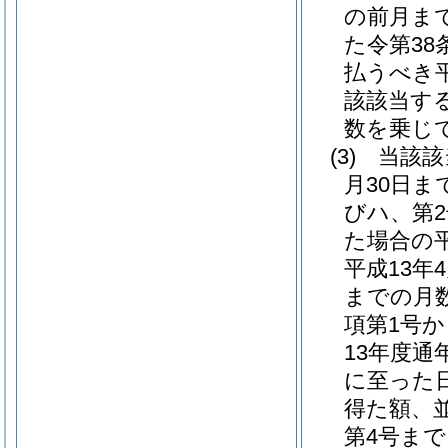
の前月ま
た令第38
払うべき
該該当す
数を乗じ
(3)
当該該
月30日ま
びハ、第
た場合の
平成13
までの月
項第1号
13年度
に至った
得た額、
第4号ま