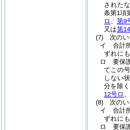
された
条第1項
ロ
、
第9
又は
第1
(7)
次のい
イ
合計
ずれに
ロ
要保
てこの
しない
分を除く
12号ロ
(8)
次のい
イ
合計
ずれに
ロ
要保