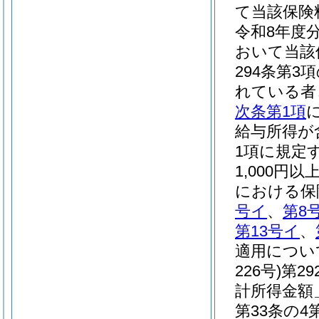
て当該保険
令和8年度
おいて当該
294条第
れている者
次条第1項
給与所得が
1項に規定
1,000円
における保
号イ
、
第8
第13号イ
、
適用につい
226号)
第2
計所得金額
第33条の4