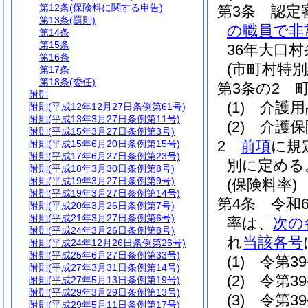
第12条
(保険料に関する申告)
第3条
認定
第13条
(罰則)
の職員で非
第14条
第15条
36年大口村
第16条
(市町村特別
第17条
第18条
(委任)
第3条の2
附則
(1)
介護用
附則
(平成12年12月27日条例第61号)
附則
(平成13年3月27日条例第11号)
(2)
介護保
附則
(平成15年3月27日条例第3号)
2
前項
に規
附則
(平成15年6月20日条例第15号)
附則
(平成17年6月27日条例第23号)
別に定める
附則
(平成18年3月30日条例第8号)
附則
(平成19年3月27日条例第9号)
(保険料率)
附則
(平成19年3月27日条例第14号)
第4条
令和
附則
(平成20年3月26日条例第7号)
附則
(平成21年3月27日条例第6号)
率は、
次の
附則
(平成24年3月26日条例第8号)
れ
当該各号
附則
(平成24年12月26日条例第26号)
附則
(平成25年6月27日条例第33号)
(1)
令第3
附則
(平成27年3月31日条例第14号)
(2)
令第3
附則
(平成27年5月13日条例第19号)
附則
(平成29年3月29日条例第13号)
(3)
令第3
附則
(平成29年5月11日条例第17号)