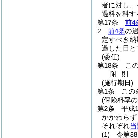
者に対し、
過料を科す
第17条
前4
2
前4条
の
定すべき納
過した日と
(委任)
第18条
こ
附
則
(施行期日)
第1条
この
(保険料率の
第2条
平成
かかわらず
それぞれ
当
(1)
令第3