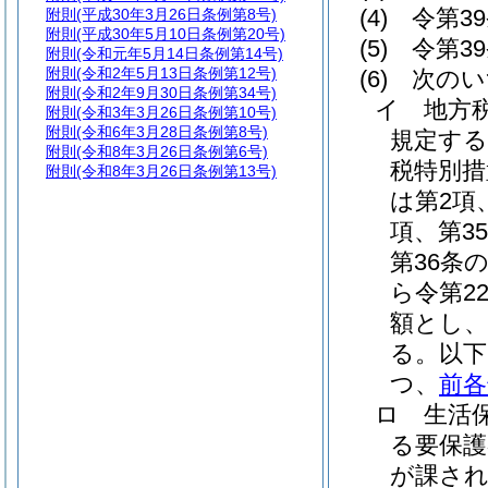
(4)
令第3
附則
(平成30年3月26日条例第8号)
附則
(平成30年5月10日条例第20号)
(5)
令第3
附則
(令和元年5月14日条例第14号)
附則
(令和2年5月13日条例第12号)
(6)
次のい
附則
(令和2年9月30日条例第34号)
イ
地方
附則
(令和3年3月26日条例第10号)
附則
(令和6年3月28日条例第8号)
規定する
附則
(令和8年3月26日条例第6号)
税特別措
附則
(令和8年3月26日条例第13号)
は第2項
項、第3
第36条
ら令第2
額とし、
る。以下
つ、
前各
ロ
生活
る要保護
が課さ