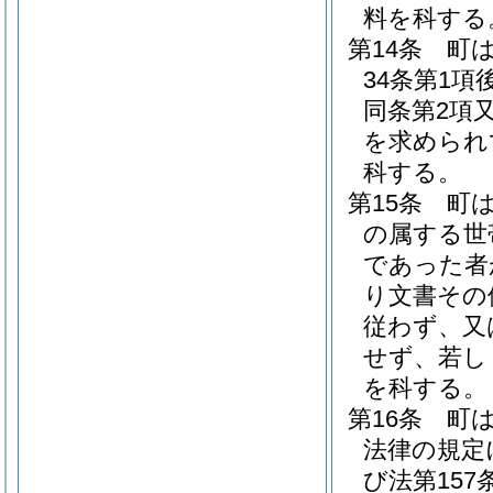
料を科する
第14条
町は
34条第1項
同条第2項
を求められ
科する。
第15条
町
の属する世
であった者
り文書その
従わず、又
せず、若し
を科する。
第16条
町
法律の規定
び法第15