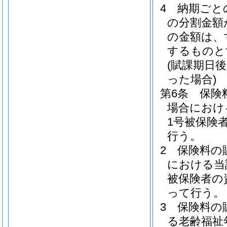
4
納期ごと
の分割金額
の金額は、
するものと
(賦課期日
った場合)
第6条
保険
場合におけ
1号被保険
行う。
2
保険料の
における当
被保険者の
って行う。
3
保険料の
る老齢福祉