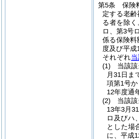
第5条
保険
定する老齢
る者を除く
ロ、第3号
係る保険料
度及び平成
それぞれ
当
(1)
当該該
月31日ま
項第1号
12年度通
(2)
当該該
13年3月
ロ及びハ
とした場
に、平成