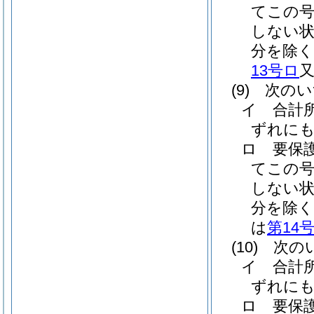
てこの
しない
分を除く
13号ロ
(9)
次のい
イ
合計
ずれに
ロ
要保
てこの
しない
分を除く
は
第14
(10)
次のい
イ
合計
ずれに
ロ
要保