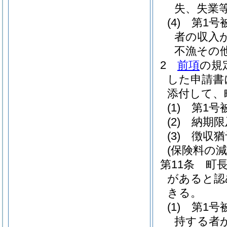
失、失業
(4)
第1号
者の収入
不漁その
2
前項
の規
した申請書
添付して、
(1)
第1号
(2)
納期限
(3)
徴収猶
(保険料の減
第11条
町
があると認
きる。
(1)
第1号
持する者