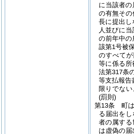
に当該者の
の有無その
長に提出し
人並びに当
の前年中の
該第1号被
のすべてが
等に係る所
法第317
等支払報告
限りでない
(罰則)
第13条
町は
る届出をし
者の属する
は虚偽の届