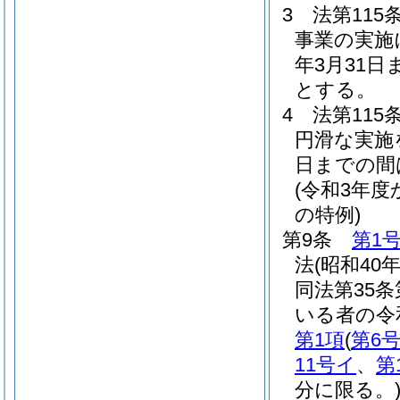
3
法第11
事業の実施
年3月31
とする。
4
法第11
円滑な実施を
日までの間
(令和3年
の特例)
第9条
第1
法
(昭和40
同法第35
いる者の令
第1項
(
第6
11号イ
、
第
分に限る。