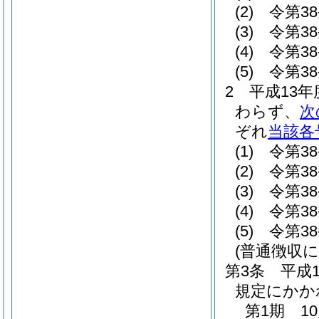
(2)
令第3
(3)
令第3
(4)
令第3
(5)
令第3
2
平成13
わらず、
次
ぞれ
当該各
(1)
令第3
(2)
令第3
(3)
令第3
(4)
令第3
(5)
令第3
(普通徴収
第3条
平成
規定にかか
第1期 1