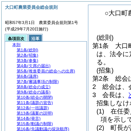
大口町農業委員会総会規則
○大口町
昭和57年3月1日 農業委員会規則第1号
(平成29年7月20日施行)
(総則)
条項目次
沿革
第1条
大口
本則
第1条
(総則)
は、法令に
第2条
(招集)
第3条
(参集)
る。
第4条
(欠席の届出)
(招集)
第5条
(推進委員の総会への出席)
第6条
(議席)
第2条
総会
第7条
(審議事項の制限)
2
総会は、
第8条
(総会の成立)
第9条
(総会の議長)
3
会長は、
第10条
(総会の開閉)
招集しなけ
第11条
(議題の宣告)
第12条
(一括議題)
(1)
在任委
第13条
(議案の説明)
項を示し
第14条
(発言)
第15条
(動議の制限)
(2)
町長が
第16条
(先議動議の採決順序)