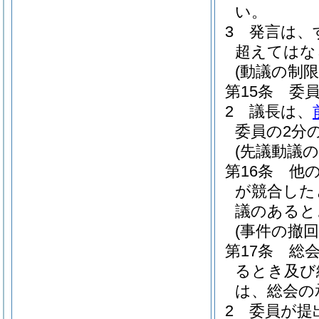
い。
3
発言は、
超えてはな
(動議の制限
第15条
委
2
議長は、
委員の2分
(先議動議の
第16条
他
が競合した
議のあると
(事件の撤
第17条
総
るとき及び
は、総会の
2
委員が提