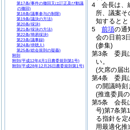
第17条
(事件の撤回又は訂正及び動議
4
会長は、
の撤回)
所、議案そ
第18条
(議事参与の制限)
第19条
(議決の方法)
知するとと
第20条
(採決)
5
前項
の通
第21条
(採決の方法)
第22条
(簡易採決)
会の日前3
第23条
(議事録)
(参集)
第24条
(傍聴人)
第25条
(総会規則の疑義)
第3条
委員
附則
い。
附則
(平成12年4月1日農委規則第1号)
附則
(平成28年12月26日農委規則第1号)
(欠席の届出
第4条
委員
の開議時刻
(推進委員
第5条
会長
号)
第7条第
る指針を定
用最適化推