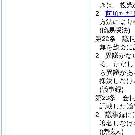
きは、投票
2
前項ただ
方法により
(簡易採決)
第22条
議
無を総会に
2
異議がな
る。
ただし
ら異議があ
採決しなけ
(議事録)
第23条
会
記載した議
2
議事録に
署名しなけ
(傍聴人)