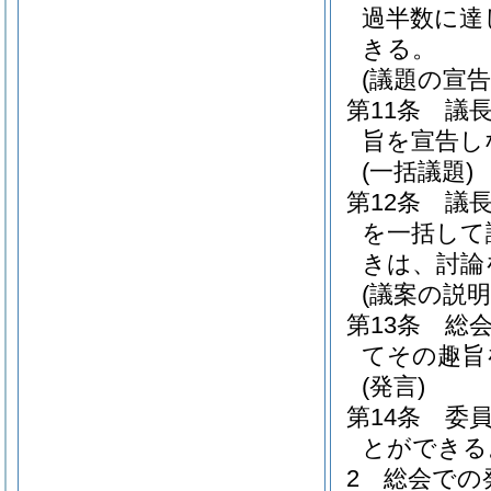
過半数に達
きる。
(議題の宣告
第11条
議
旨を宣告し
(一括議題)
第12条
議
を一括して
きは、討論
(議案の説明
第13条
総
てその趣旨
(発言)
第14条
委
とができる
2
総会での