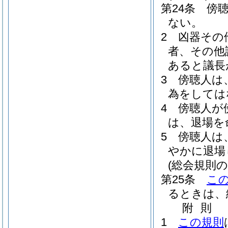
第24条
傍
ない。
2
凶器その
者、その他
あると議長
3
傍聴人は
為をしては
4
傍聴人が
は、退場を
5
傍聴人は
やかに退場
(総会規則の
第25条
こ
るときは、
附
則
1
この規則