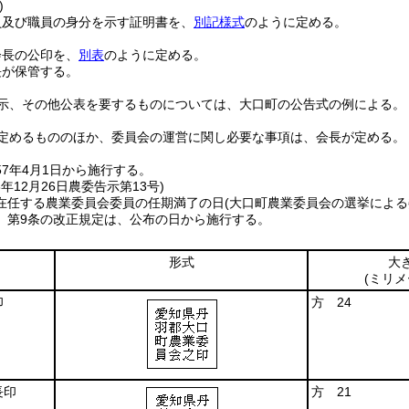
)
員及び職員の身分を示す証明書を、
別記様式
のように定める。
会長の公印を、
別表
のように定める。
長が保管する。
示、その他公表を要するものについては、大口町の公告式の例による。
定めるもののほか、委員会の運営に関し必要な事項は、会長が定める。
57年4月1日から施行する。
8年12月26日
農委告示第13号)
在任する農業委員会委員の任期満了の日
(大口町農業委員会の選挙によ
、第9条の改正規定は、公布の日から施行する。
形式
大
(ミリメ
印
方 24
長印
方 21