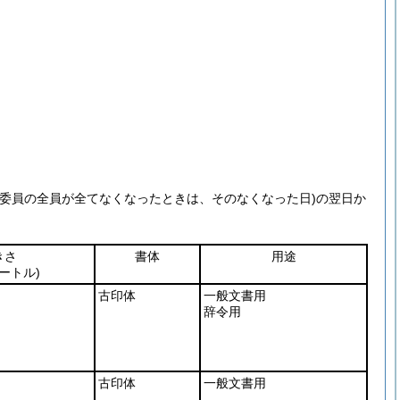
る委員の全員が全てなくなったときは、そのなくなった日)
の翌日か
きさ
書体
用途
ートル)
古印体
一般文書用
辞令用
古印体
一般文書用