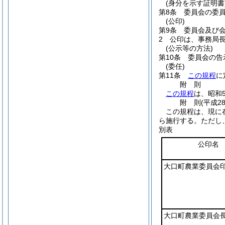
(身分を示す証明書
第8条
委員会の委
(公印)
第9条
委員会及び
2
公印は、事務局
(公示等の方法)
第10条
委員会の告
(委任)
第11条
この規程
に
附
則
この規程
は、昭和
附
則
(平成2
この規程は、現に
ら施行する。
ただし
別表
公印名
大口町農業委員会
大口町農業委員会