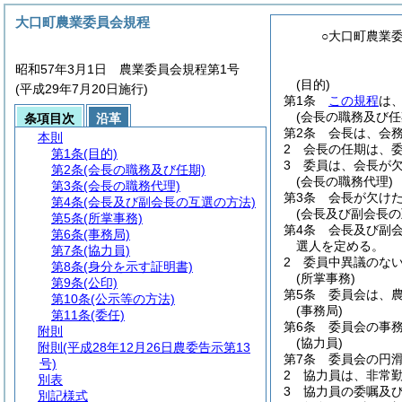
大口町農業委員会規程
○大口町農業
昭和57年3月1日 農業委員会規程第1号
(目的)
(平成29年7月20日施行)
第1条
この規程
は
(会長の職務及び任
条項目次
沿革
第2条
会長は、会
本則
2
会長の任期は、
第1条
(目的)
3
委員は、会長が
第2条
(会長の職務及び任期)
(会長の職務代理)
第3条
(会長の職務代理)
第3条
会長が欠け
第4条
(会長及び副会長の互選の方法)
(会長及び副会長の
第5条
(所掌事務)
第4条
会長及び副
第6条
(事務局)
選人を定める。
第7条
(協力員)
2
委員中異議のな
第8条
(身分を示す証明書)
(所掌事務)
第9条
(公印)
第5条
委員会は、
第10条
(公示等の方法)
(事務局)
第11条
(委任)
第6条
委員会の事
附則
(協力員)
附則
(平成28年12月26日農委告示第13
第7条
委員会の円
号)
2
協力員は、非常
別表
3
協力員の委嘱及
別記様式