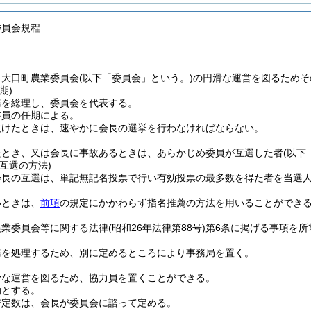
委員会規程
、大口町農業委員会
(以下「委員会」という。)
の円滑な運営を図るためそ
期)
務を総理し、委員会を代表する。
委員の任期による。
欠けたときは、速やかに会長の選挙を行わなければならない。
たとき、又は会長に事故あるときは、あらかじめ委員が互選した者
(以下
互選の方法)
会長の互選は、単記無記名投票で行い有効投票の最多数を得た者を当選
いときは、
前項
の規定にかかわらず指名推薦の方法を用いることができ
農業委員会等に関する法律
(昭和26年法律第88号)
第6条に掲げる事項を所
務を処理するため、別に定めるところにより事務局を置く。
滑な運営を図るため、協力員を置くことができる。
勤とする。
び定数は、会長が委員会に諮って定める。