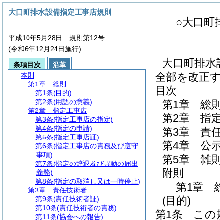
大口町排水設備指定工事店規則
○大口町
平成10年5月28日 規則第12号
(令和6年12月24日施行)
大口町排水
条項目次
沿革
全部を改正
本則
第1章
総則
目次
第1条
(目的)
第2条
(用語の意義)
第1章
総
第2章
指定工事店
第2章
指
第3条
(指定工事店の指定)
第4条
(指定の申請)
第3章
責
第5条
(指定工事店証)
第4章
公
第6条
(指定工事店の責務及び遵守
事項)
第5章
雑
第7条
(指定の辞退及び異動の届出
附則
義務)
第8条
(指定の取消し又は一時停止)
第1章
第3章
責任技術者
(目的)
第9条
(責任技術者証)
第10条
(責任技術者の責務)
第1条
この
第11条
(協会への報告)