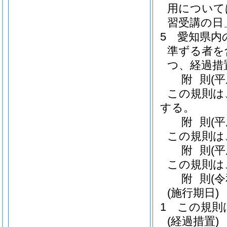
用について
習受講の日
5
愛知県内
準ずる者を
つ、経過措
附
則
(
この規則は
する。
附
則
(
この規則は
附
則
(
この規則は
附
則
(
(施行期日)
1
この規則
(経過措置)