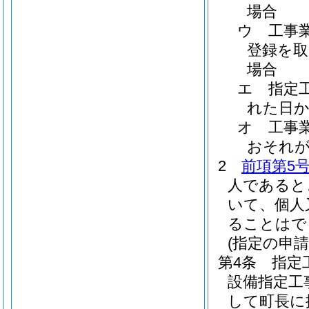
場合
ウ
工事
登録を取
場合
エ
指定
れた日か
オ
工事
おそれ
2
前項第5
人であると
いて、個人
ることはで
(指定の申請
第4条
指定
設備指定工
して町長に