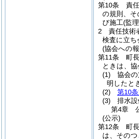
第10条
責
の規則、そ
び施工
(監
2
責任技術
検査に立ち
(協会への報
第11条
町
ときは、協
(1)
協会の
明したと
(2)
第10
(3)
排水設
第4章
(公示)
第12条
町
は、そのつ