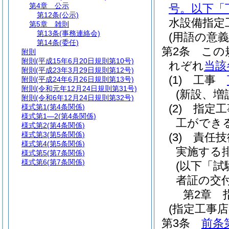
第4章
公示
号。以下「
第12条
(公示)
水設備指定
第5章
雑則
第13条
(事務連絡会)
(用語の意義
第14条
(委任)
第2条
この
附則
附則
(平成15年6月20日規則第10号)
れぞれ
当該
附則
(平成23年3月29日規則第12号)
(1)
工事
附則
(平成24年6月26日規則第13号)
附則
(令和元年12月24日規則第31号)
(新設、増
附則
(令和6年12月24日規則第32号)
(2)
指定
様式第1
(第4条関係)
様式第1―2
(第4条関係)
工ができ
様式第2
(第4条関係)
様式第3
(第5条関係)
(3)
責任技
様式第4
(第5条関係)
実施する
様式第5
(第7条関係)
様式第6
(第7条関係)
(以下「試
者証の交
第2章
(指定工事店
第3条
前条