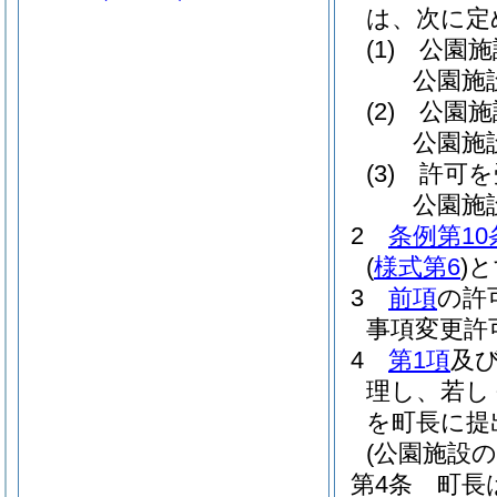
は、次に定
(1)
公園施
公園施
(2)
公園施
公園施
(3)
許可を
公園施
2
条例第10
(
様式第6
)
と
3
前項
の許
事項変更許
4
第1項
及
理し、若し
を町長に提
(公園施設
第4条
町長