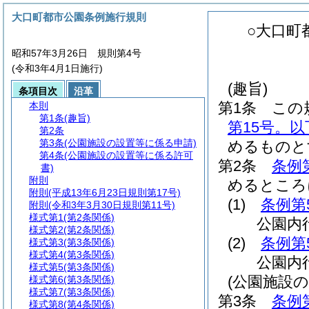
大口町都市公園条例施行規則
○大口町
昭和57年3月26日 規則第4号
(令和3年4月1日施行)
(趣旨)
条項目次
沿革
第1条
この
本則
第1条
(趣旨)
第15号。
第2条
第3条
(公園施設の設置等に係る申請)
めるものと
第4条
(公園施設の設置等に係る許可
第2条
条例
書)
附則
めるところ
附則
(平成13年6月23日規則第17号)
(1)
条例第
附則
(令和3年3月30日規則第11号)
様式第1
(第2条関係)
公園内
様式第2
(第2条関係)
(2)
条例第
様式第3
(第3条関係)
様式第4
(第3条関係)
公園内
様式第5
(第3条関係)
(公園施設
様式第6
(第3条関係)
様式第7
(第3条関係)
第3条
条例
様式第8
(第4条関係)