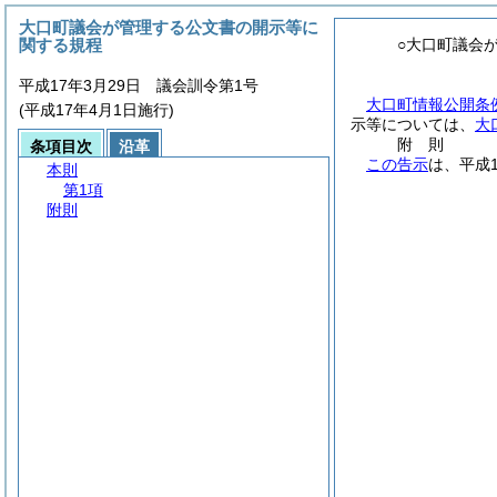
大口町議会が管理する公文書の開示等に
関する規程
○大口町議会
平成17年3月29日 議会訓令第1号
大口町情報公開条
(平成17年4月1日施行)
示等については、
大
附
則
条項目次
沿革
この告示
は、平成
本則
第1項
附則