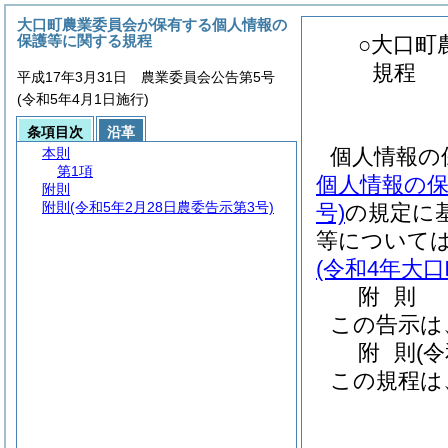
大口町農業委員会が保有する個人情報の
保護等に関する規程
○大口町
規程
平成17年3月31日 農業委員会公告第5号
(令和5年4月1日施行)
条項目次
沿革
個人情報の
本則
第1項
個人情報の
附則
附則
(令和5年2月28日農委告示第3号)
号)
の規定に
等について
(令和4年大口
附
則
この告示は
附
則
(
この規程は