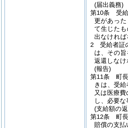
(届出義務)
第10条
受
更があった
て生じたも
出なければ
2
受給者証
は、その旨
返還しなけ
(報告)
第11条
町
きは、受給
又は医療費
し、必要な
(支給額の返
第12条
町
賠償の支払