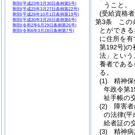
附則
(平成23年3月30日条例第5号)
うこと。
附則
(平成25年3月27日条例第22号)
(受給資格者
附則
(平成26年10月1日条例第19号)
附則
(平成30年3月26日条例第6号)
第3条
この
附則
(令和2年6月29日条例第26号)
とができる
附則
(令和6年3月28日条例第7号)
に住所を有
第192号)
の
法」という
養者である
る。
(1)
精神保
年政令第15
祉手帳の
(2)
障害者
の法律
(平
給者証の
(3)
精神病