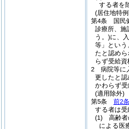
する者を除
(居住地特例
第4条
国民
診療所、施
う。)
に、
等」という
たと認めら
らず受給資
2
病院等に
更したと認
かわらず受
(適用除外)
第5条
前2
する者は受
(1)
高齢者
による医