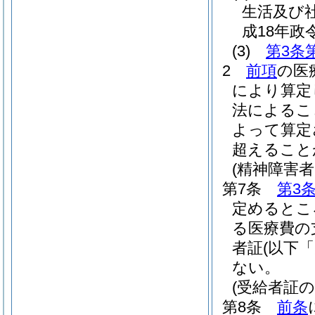
生活及び
成18年政令
(3)
第3条
2
前項
の医
により算定
法によるこ
よって算定
超えること
(精神障害
第7条
第3
定めるとこ
る医療費の
者証
(以下
ない。
(受給者証の
第8条
前条