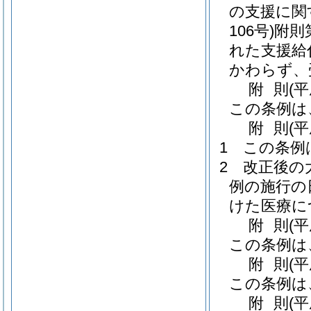
の支援に関
106号)
附則
れた支援給
かわらず、
附
則
(
この条例は
附
則
(
1
この条例
2
改正後の
例の施行の
けた医療に
附
則
(
この条例は
附
則
(
この条例は
附
則
(