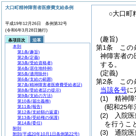
大口町精神障害者医療費支給条例
○大口町
平成19年12月26日 条例第32号
(令和6年3月28日施行)
(趣旨)
条項目次
沿革
第1条
この
本則
第1条
(趣旨)
神障害者の
第2条
(定義)
第3条
(受給資格者)
する。
第4条
(居住地特例)
(定義)
第5条
(適用除外)
第6条
(支給の範囲)
第2条
この
第7条
(精神障害者医療費受給者証)
当該各号
に
第8条
(受給者証の提示)
第9条
(支給の方法)
(1)
精神障
第10条
(届出義務)
(昭和25年
第11条
(報告)
第12条
(支給額の返還)
(2)
入院医
第13条
(受給権の保護)
を行うこ
第14条
(委任)
附則
(3)
通院医
附則
(平成20年10月1日条例第22号)