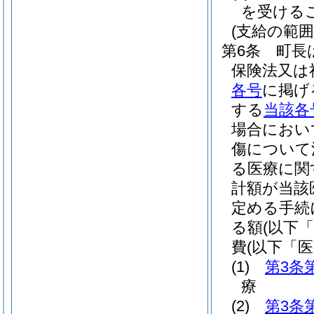
を受ける
(支給の範囲
第6条
町長
保険法又は
各号
に掲げ
する
当該各
場合におい
傷について
る医療に関
計額が当該
定める手続
る額
(以下
費
(以下「
(1)
第3条
療
(2)
第3条