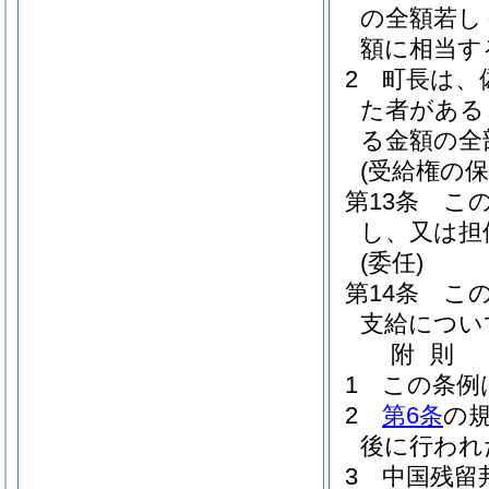
の全額若し
額に相当す
2
町長は、
た者がある
る金額の全
(受給権の保
第13条
こ
し、又は担
(委任)
第14条
こ
支給につい
附
則
1
この条例
2
第6条
の
後に行われ
3
中国残留