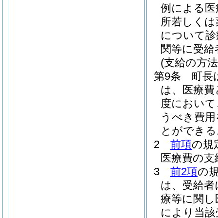
例による医
所若しくは
について診
関等に受給
(支給の方法
第9条
町長
は、医療費
度において
うべき費用
とができる
2
前項
の規
医療費の支
3
前2項
の
は、受給者
療等に関し
により当該