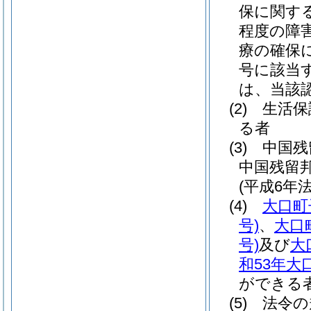
保に関す
程度の障
療の確保に
号に該当
は、当該
(2)
生活保
る者
(3)
中国残
中国残留
(平成6年法
(4)
大口町
号)
、
大口
号)
及び
大
和53年大
ができる
(5)
法令の