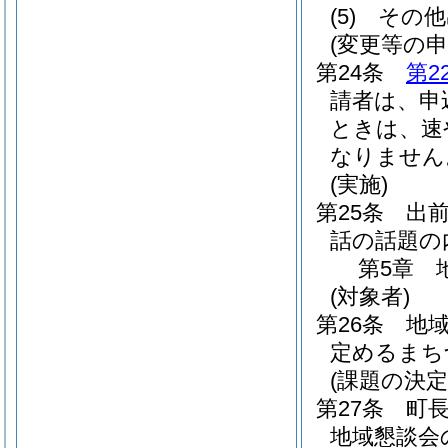
(5)
その他
(変更等の申
第24条
第2
請者は、申
ときは、速
なりません
(実施)
第25条
出
話の話題の
第5章
(対象者)
第26条
地
定めるまち
(課題の決定
第27条
町
地域懇談会