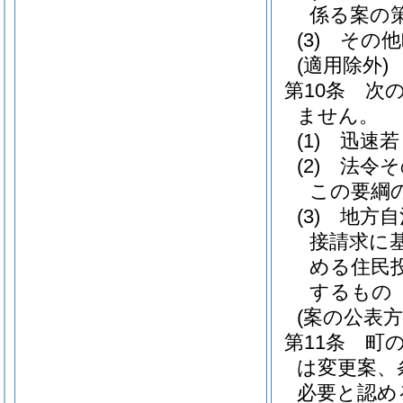
係る案の
(3)
その他
(適用除外)
第10条
次
ません。
(1)
迅速若
(2)
法令そ
この要綱
(3)
地方自
接請求に
める住民
するもの
(案の公表方
第11条
町
は変更案、
必要と認め