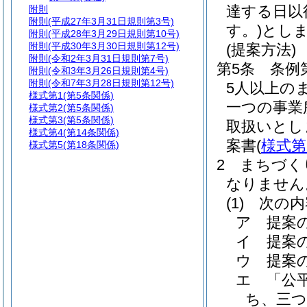
達する日以
附則
附則
(平成27年3月31日規則第3号)
す。)
とし
附則
(平成28年3月29日規則第10号)
附則
(平成30年3月30日規則第12号)
(提案方法)
附則
(令和2年3月31日規則第7号)
第5条
条例
附則
(令和3年3月26日規則第4号)
附則
(令和7年3月28日規則第12号)
5人以上の
様式第1
(第5条関係)
一つの事業
様式第2
(第5条関係)
様式第3
(第5条関係)
取扱いとし
様式第4
(第14条関係)
案書
(
様式第
様式第5
(第18条関係)
2
まちづく
なりません
(1)
次の内
ア
提案
イ
提案
ウ
提案
エ
「公
ち、三つ