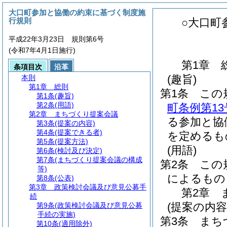
大口町参加と協働の約束に基づく制度施
行規則
○大口町
平成22年3月23日 規則第6号
(令和7年4月1日施行)
第1章
条項目次
沿革
(趣旨)
本則
第1章
総則
第1条
この
第1条
(趣旨)
第2条
(用語)
町条例第1
第2章
まちづくり提案会議
る参加と協
第3条
(提案の内容)
第4条
(提案できる者)
を定めるも
第5条
(提案方法)
(用語)
第6条
(検討及び決定)
第7条
(まちづくり提案会議の構成
第2条
この
等)
によるもの
第8条
(公表)
第3章
政策検討会議及び意見公募手
第2章
続
(提案の内容
第9条
(政策検討会議及び意見公募
手続の実施)
第3条
まち
第10条
(適用除外)