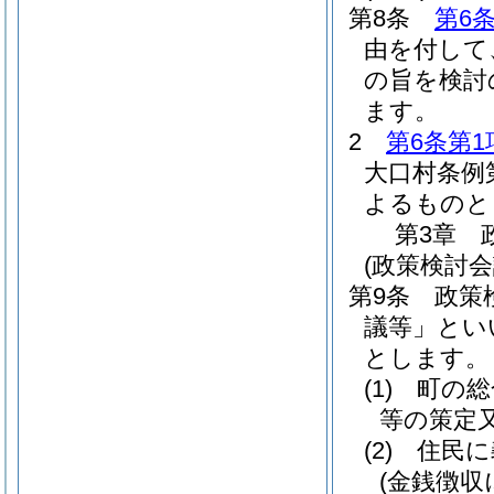
第8条
第6
由を付して
の旨を検討
ます。
2
第6条第1
大口村条例第
よるものと
第3章
(政策検討
第9条
政策
議等」とい
とします。
(1)
町の総
等の策定
(2)
住民に
(金銭徴