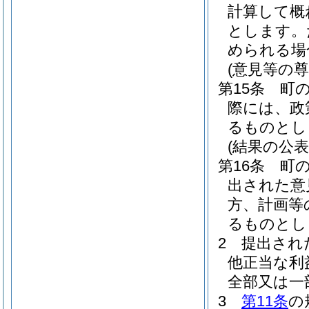
計算して概
とします。
められる場
(意見等の尊
第15条
町
際には、政
るものとし
(結果の公表
第16条
町
出された意
方、計画等
るものとし
2
提出され
他正当な利
全部又は一
3
第11条
の