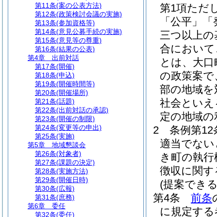
第11条
(案の公表方法)
第1項ただ
第12条
(政策検討会議の実施)
「公平」「
第13条
(参加資格等)
第14条
(意見公募手続の実施)
三つ以上の
第15条
(意見等の尊重)
合において
第16条
(結果の公表)
第4章
出前対話
とは、大口
第17条
(開催)
の政策案で
第18条
(申込)
第19条
(開催時間等)
部の地域を
第20条
(開催場所)
社会といえ
第21条
(話題)
第22条
(出前対話の承認)
定の地域の
第23条
(開催の制限)
第24条
(変更等の申出)
2
条例第1
第25条
(実施)
適当でない
第5章
地域懇談会
第26条
(対象者)
き町の執行
第27条
(課題の決定)
徴収に関す
第28条
(実施方法)
第29条
(開催日時)
(提案できる
第30条
(広報)
第4条
前条
第31条
(庶務)
第6章
委任
に規定する
第32条
(委任)