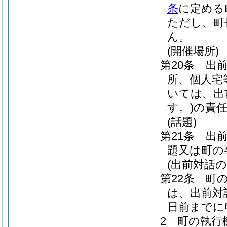
条
に定める
ただし、町
ん。
(開催場所)
第20条
出
所、個人宅
いては、出
す。)
の責
(話題)
第21条
出
題又は町の
(出前対話の
第22条
町
は、出前対
日前までに
2
町の執行