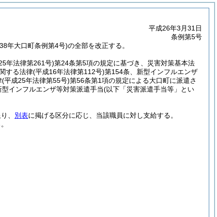
平成26年3月31日
条例第5号
8年大口町条例第4号)の全部を改正する。
25年法律第261号)
第24条第5項の規定に基づき、災害対策基本法
に関する法律
(平成16年法律第112号)
第154条、新型インフルエンザ
律
(平成25年法律第55号)
第56条第1項の規定による大口町に派遣さ
新型インフルエンザ等対策派遣手当
(以下「災害派遣手当等」とい
限り、
別表
に掲げる区分に応じ、当該職員に対し支給する。
る。