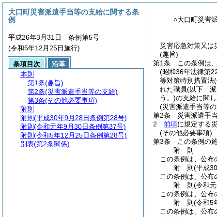
大口町災害派遣手当等の支給に関する条
例
○大口町災害
平成26年3月31日 条例第5号
災害応急対策又は
(令和5年12月25日施行)
(趣旨)
第1条
この条例は
条項目次
沿革
(昭和36年法律第22
本則
等対策特別措置法
第1条
(趣旨)
れた職員
(以下「
第2条
(災害派遣手当等の支給)
う。)
の支給に関し
第3条
(その他必要事項)
(災害派遣手当等の
附則
第2条
災害派遣手
附則
(平成30年9月28日条例第28号)
2
前項
に規定する
附則
(令和元年9月30日条例第37号)
(その他必要事項)
附則
(令和5年12月25日条例第28号)
第3条
この条例の
別表
(第2条関係)
附
則
この条例は、公布
附
則
(平成3
この条例は、公布
附
則
(令和元
この条例は、公布
附
則
(令和5
この条例は、公布