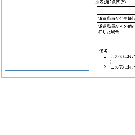
別表
(第2条関係)
派遣職員が公用施
派遣職員がその他
在した場合
備考
1 この表にお
う。
2 この表にお