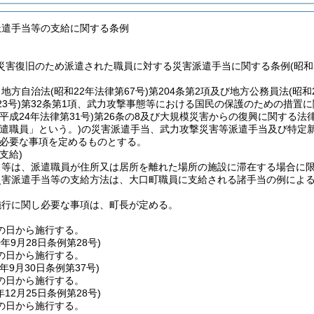
派遣手当等の支給に関する条例
災害復旧のため派遣された職員に対する災害派遣手当に関する条例(昭和3
、地方自治法
(昭和22年法律第67号)
第204条第2項及び地方公務員法
(昭和
3号)
第32条第1項、武力攻撃事態等における国民の保護のための措置
(平成24年法律第31号)
第26条の8及び大規模災害からの復興に関する法
派遣職員」という。)
の災害派遣手当、武力攻撃災害等派遣手当及び特定
必要な事項を定めるものとする。
支給)
当等は、派遣職員が住所又は居所を離れた場所の施設に滞在する場合に
災害派遣手当等の支給方法は、大口町職員に支給される諸手当の例によ
施行に関し必要な事項は、町長が定める。
の日から施行する。
0年9月28日
条例第28号)
の日から施行する。
年9月30日
条例第37号)
の日から施行する。
年12月25日
条例第28号)
の日から施行する。