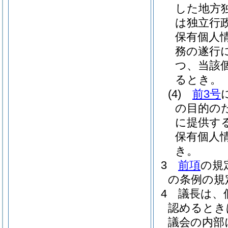
した地方
は独立行
保有個人
務の遂行
つ、当該
るとき。
(4)
前3号
の目的の
に提供す
保有個人
き。
3
前項
の規
の条例の規
4
議長は、
認めるとき
議会の内部