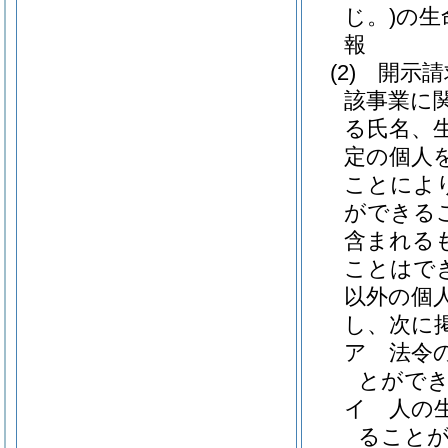
じ。)
の生
報
(2)
開示請
該事業に
る氏名、
定の個人
ことによ
ができる
含まれる
ことはで
以外の個
し、次に
ア
法令
とがで
イ
人の
ること