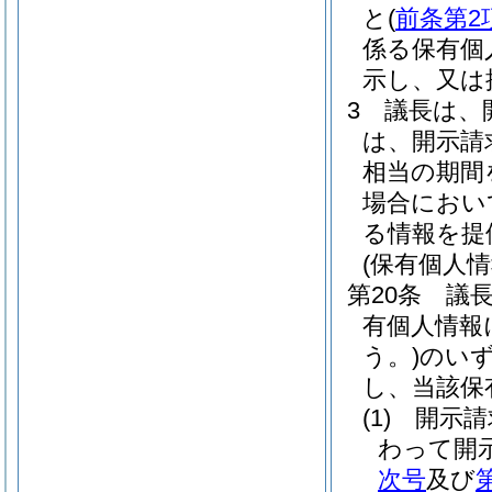
と
(
前条第2
係る保有個
示し、又は
3
議長は、
は、開示請
相当の期間
場合におい
る情報を提
(保有個人
第20条
議
有個人情報
う。)
のい
し、当該保
(1)
開示請
わって開
次号
及び