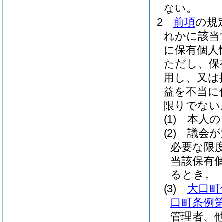
ない。
2
前項
の規
れかに該当
に保有個人
ただし、保
用し、又は
益を不当に
限りでない
(1)
本人の
(2)
議会が
必要な限
当該保有
るとき。
(3)
大口町
口町条例第
管理者、