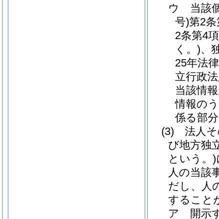
ウ
当該
号)
第2
2条第4
く。)
、
25年法律
立行政法
当該情報
情報のう
係る部分
(3)
法人そ
び地方独
という。)
人の当該
だし、人
すること
ア
開示