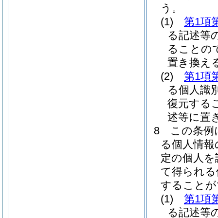
う。
(1)
第1項
る記述等
ることの
置き換え
(2)
第1項
る個人識
復元する
述等に置
8
この条例
る個人情報
定の個人を
て得られる
することが
(1)
第1項
る記述等