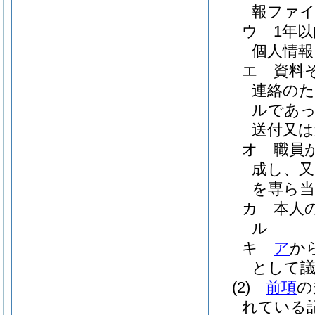
報ファ
ウ
1年
個人情報
エ
資料
連絡のた
ルであっ
送付又は
オ
職員
成し、又
を専ら当
カ
本人
ル
キ
ア
か
として
(2)
前項
の
れている