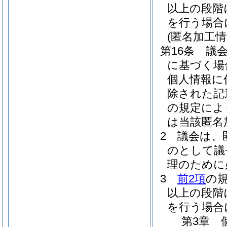
以上の段階
を行う場合
(匿名加工
第16条
議
に基づく場
個人情報に
除された記
の規定によ
は当該匿名
2
議会は、
のとして議
理のために
3
前2項
の
以上の段階
を行う場合
第3章