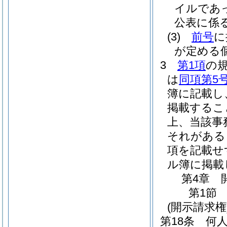
イルであ
公表に係
(3)
前号
に
が定める
3
第1項
の
は
同項第5
簿に記載し
掲載するこ
上、当該事
それがある
項を記載せ
ル簿に掲載
第4章
第1節
(開示請求権
第18条
何