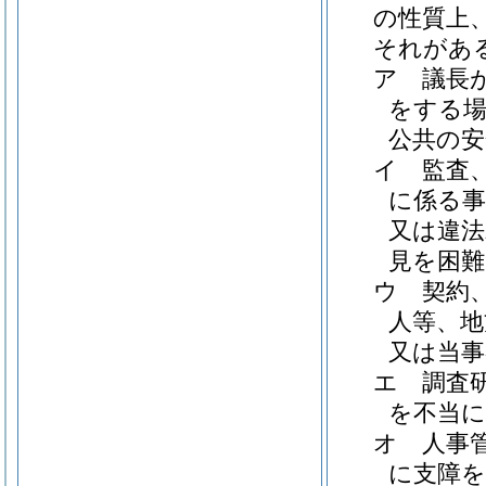
の性質上
それがあ
ア
議長
をする場
公共の安
イ
監査
に係る事
又は違法
見を困
ウ
契約
人等、地
又は当
エ
調査
を不当
オ
人事
に支障