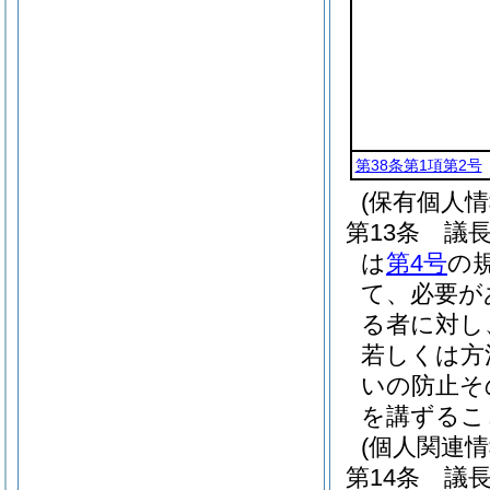
第38条第1項第2号
(保有個人
第13条
議
は
第4号
の
て、必要が
る者に対し
若しくは方
いの防止そ
を講ずるこ
(個人関連
第14条
議