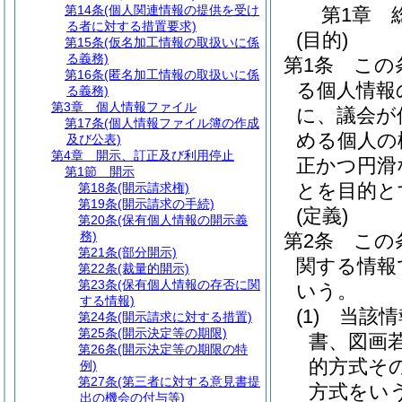
第14条
(個人関連情報の提供を受け
第1章
る者に対する措置要求)
(目的)
第15条
(仮名加工情報の取扱いに係
る義務)
第1条
この
第16条
(匿名加工情報の取扱いに係
る個人情報
る義務)
第3章
個人情報ファイル
に、議会が
第17条
(個人情報ファイル簿の作成
める個人の
及び公表)
第4章
開示、訂正及び利用停止
正かつ円滑
第1節
開示
とを目的と
第18条
(開示請求権)
第19条
(開示請求の手続)
(定義)
第20条
(保有個人情報の開示義
務)
第2条
この
第21条
(部分開示)
関する情報
第22条
(裁量的開示)
第23条
(保有個人情報の存否に関
いう。
する情報)
(1)
当該情
第24条
(開示請求に対する措置)
第25条
(開示決定等の期限)
書、図画
第26条
(開示決定等の期限の特
的方式そ
例)
第27条
(第三者に対する意見書提
方式をい
出の機会の付与等)