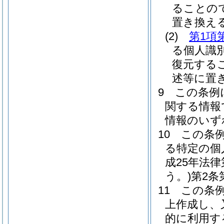
ることの
置き換え
(2)
第1項
る個人識
復元する
述等に置
9
この条例
関する情報
情報のいず
10
この条
る特定の個
成25年法
う。)
第2条
11
この条
上作成し、
的に利用す