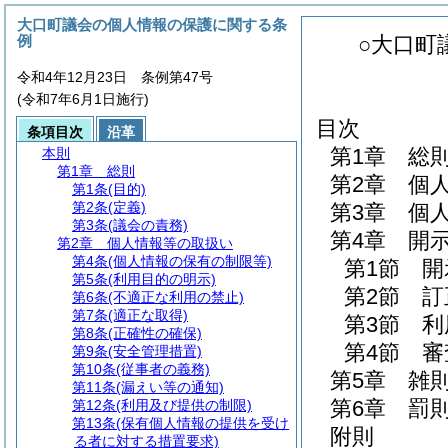
大口町議会の個人情報の保護に関する条
例
○大口町
令和4年12月23日 条例第47号
(令和7年6月1日施行)
目次
条項目次
沿革
第1章
総
本則
第1章
総則
第2章
個
第1条
(目的)
第2条
(定義)
第3章
個
第3条
(議会の責務)
第4章
開
第2章
個人情報等の取扱い
第4条
(個人情報の保有の制限等)
第1節
開
第5条
(利用目的の明示)
第2節
訂
第6条
(不適正な利用の禁止)
第7条
(適正な取得)
第3節
利
第8条
(正確性の確保)
第4節
審
第9条
(安全管理措置)
第10条
(従事者の義務)
第5章
雑
第11条
(漏えい等の通知)
第6章
罰
第12条
(利用及び提供の制限)
第13条
(保有個人情報の提供を受け
附則
る者に対する措置要求)