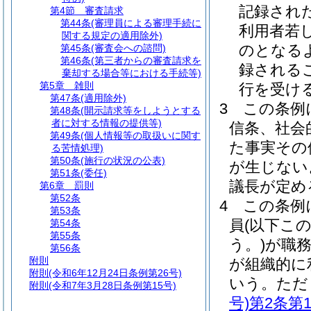
記録され
第4節
審査請求
第44条
(審理員による審理手続に
利用者若
関する規定の適用除外)
のとなる
第45条
(審査会への諮問)
第46条
(第三者からの審査請求を
録される
棄却する場合等における手続等)
第5章
雑則
行を受け
第47条
(適用除外)
3
この条例
第48条
(開示請求等をしようとする
者に対する情報の提供等)
信条、社会
第49条
(個人情報等の取扱いに関す
た事実その
る苦情処理)
第50条
(施行の状況の公表)
が生じない
第51条
(委任)
議長が定め
第6章
罰則
第52条
4
この条例
第53条
員
(以下こ
第54条
第55条
う。)
が職
第56条
附則
が組織的に
附則
(令和6年12月24日条例第26号)
いう。
ただ
附則
(令和7年3月28日条例第15号)
号)
第2条第