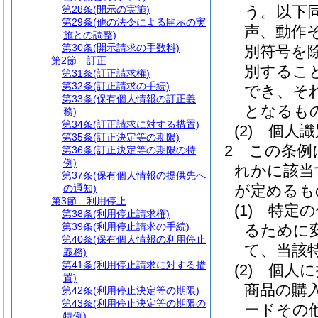
う。以下同
第28条
(開示の実施)
第29条
(他の法令による開示の実
声、動作
施との調整)
第30条
(開示請求の手数料)
別符号を除
第2節
訂正
別するこ
第31条
(訂正請求権)
第32条
(訂正請求の手続)
でき、そ
第33条
(保有個人情報の訂正義
となるも
務)
第34条
(訂正請求に対する措置)
(2)
個人識
第35条
(訂正決定等の期限)
2
この条例
第36条
(訂正決定等の期限の特
例)
れかに該当
第37条
(保有個人情報の提供先へ
が定めるも
の通知)
第3節
利用停止
(1)
特定の
第38条
(利用停止請求権)
第39条
(利用停止請求の手続)
るために
第40条
(保有個人情報の利用停止
て、当該
義務)
第41条
(利用停止請求に対する措
(2)
個人に
置)
商品の購
第42条
(利用停止決定等の期限)
第43条
(利用停止決定等の期限の
ードその
特例)