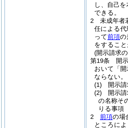
し、自己を
できる。
2
未成年者
任による代
って
前項
の
をすること
(開示請求の
第19条
開
おいて「開
ならない。
(1)
開示請
(2)
開示請
の名称そ
りる事項
2
前項
の場
ところによ