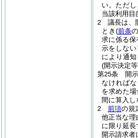
い。
ただし
当該利用目
2
議長は、
とき
(
前条
求に係る保
示をしない
により通知
(開示決定等
第25条
開
なければな
を求めた場
間に算入し
2
前項
の規
他正当な理
に限り延長
開示請求者