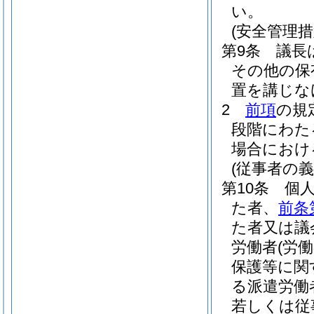
い。
(安全管理措
第9条
議長
その他の保
置を講じな
2
前項
の規
段階にわた
場合におけ
(従事者の義
第10条
個
た者、
前条
た者又は議
労働者
(労
保護等に関
る派遣労働
若しくは従