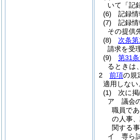
いて「記
(6)
記録情
(7)
記録情
その提供
(8)
次条第
請求を受
(9)
第31
るときは
2
前項
の規
適用しない
(1)
次に掲
ア
議会
職員で
の人事、
関する
イ
専ら