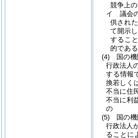
競争上
イ
議会
供され
て開示
すること
的であ
(4)
国の機
行政法人
する情報
換若しく
不当に住
不当に利
の
(5)
国の機
行政法人
ることに