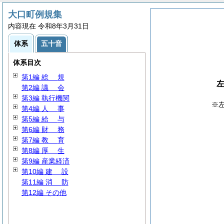
大口町例規集
内容現在 令和8年3月31日
体系
五十音
体系目次
第1編
総
規
第2編
議
会
第3編 執行機関
※
第4編
人
事
第5編
給
与
第6編
財
務
第7編
教
育
第8編
厚
生
第9編 産業経済
第10編
建
設
第11編
消
防
第12編 その他