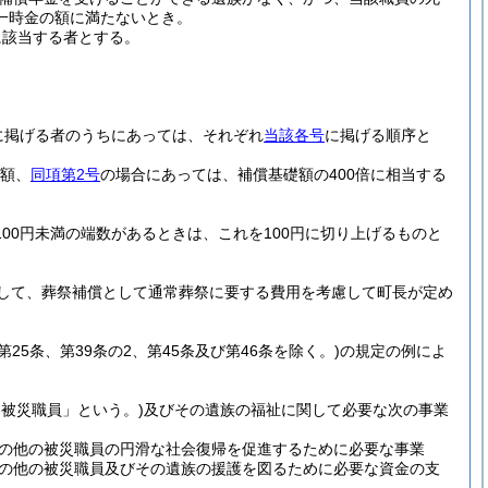
一時金の額に満たないとき。
に該当する者とする。
に掲げる者のうちにあっては、それぞれ
当該各号
に掲げる順序と
金額、
同項第2号
の場合にあっては、補償基礎額の400倍に相当する
00円未満の端数があるときは、これを100円に切り上げるものと
して、葬祭補償として通常葬祭に要する費用を考慮して町長が定め
、第25条、第39条の2、第45条及び第46条を除く。)
の規定の例によ
被災職員」という。)
及びその遺族の福祉に関して必要な次の事業
の他の被災職員の円滑な社会復帰を促進するために必要な事業
の他の被災職員及びその遺族の援護を図るために必要な資金の支