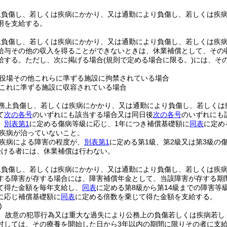
上負傷し、若しくは疾病にかかり、又は通勤により負傷し、若しくは疾
用を支給する。
上負傷し、若しくは疾病にかかり、又は通勤により負傷し、若しくは疾
給与その他の収入を得ることができないときは、休業補償として、その収
給する。
ただし、次に掲げる場合
(規則で定める場合に限る。)
には、そ
役場その他これらに準ずる施設に拘禁されている場合
これに準ずる施設に収容されている場合
務上負傷し、若しくは疾病にかかり、又は通勤により負傷し、若しくは
て
次の各号
のいずれにも該当する場合又は同日後
次の各号
のいずれにも
、
別表第1
に定める傷病等級に応じ、1年につき補償基礎額に
同表
に定め
疾病が治っていないこと。
疾病による障害の程度が、
別表第1
に定める第1級、第2級又は第3級の
受ける者には、休業補償は行わない。
上負傷し、若しくは疾病にかかり、又は通勤により負傷し、若しくは疾
する障害が存する場合には、障害補償年金として、当該障害が存する期
て得た金額を毎年支給し、
同表
に定める第8級から第14級までの障害
に応じ補償基礎額に
同表
に定める倍数を乗じて得た金額を支給する。
)
、故意の犯罪行為又は重大な過失により公務上の負傷若しくは疾病若し
対しては、その療養を開始した日から3年以内の期間に限りその者に支