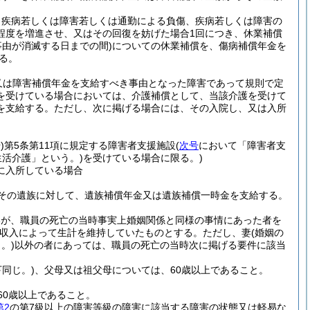
、疾病若しくは障害若しくは通勤による負傷、疾病若しくは障害の
程度を増進させ、又はその回復を妨げた場合1回につき、休業補償
事由が消滅する日までの間)
についての休業補償を、傷病補償年金を
る。
又は障害補償年金を支給すべき事由となった障害であって規則で定
を受けている場合においては、介護補償として、当該介護を受けて
を支給する。
ただし、次に掲げる場合には、その入院し、又は入所
)
第5条第11項に規定する障害者支援施設
(
次号
において「障害者支
活介護」という。)
を受けている場合に限る。)
に入所している場合
その遺族に対して、遺族補償年金又は遺族補償一時金を支給する。
いが、職員の死亡の当時事実上婚姻関係と同様の事情にあった者を
収入によって生計を維持していたものとする。
ただし、妻
(婚姻の
。)
以外の者にあっては、職員の死亡の当時次に掲げる要件に該当
同じ。)
、父母又は祖父母については、60歳以上であること。
60歳以上であること。
第2
の第7級以上の障害等級の障害に該当する障害の状態又は軽易な