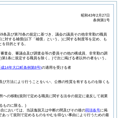
昭和43年2月27日
条例第1号
69条及び第70条の規定に基づき、議会の議員その他非常勤の職員
害に対する補償
(以下「補償」という。)
に関する制度等を定め、も
とを目的とする。
、審査会、審議会及び調査会等の委員その他の構成員、非常勤の調
)
第1条に規定する職員を除く。)
で次に掲げる者以外の者をいう。
平成14年大口町条例第8号)
の適用を受ける者
及び方法により行うことをいい、公務の性質を有するものを除くも
所ヘの移動
(規則で定める職員に関する法令の規定に違反して就業
るものに限る。)
場合においては、当該逸脱又は中断の間及びその後の
同項各号
に掲
であって規則で定めるものをやむを得ない事由により行うための最