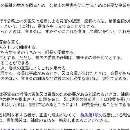
員の福祉の増進を図るため、公務上の災害を防止するために必要な事業
行う公務上の災害又は通勤による災害の認定、療養の方法、補償金額の
」という。)
に対し、審査を申し立てることができる。
あったときは、審査会は、すみやかにこれを審査して裁定を行い、これ
査会を置く。
人をもって組織する。
験を有する者のうちから、町長が委嘱する。
年とする。
ただし、補欠の委員の任期は、前任者の残任期間とする。
れることができる。
置き、委員の互選によりこれを定める。
総理する。
会長に事故があるとき、又は会長が欠けたときは、会長があ
もののほか、審査会の組織及び運営に関し必要な事項は、規則で定める
は審査会は補償の実施又は審査のため必要があると認めるときは、補償
他の物件を提出させ、出頭を命じ、又は医師の診断若しくは検案を受け
り出頭した者は、規則で定めるところにより、旅費を受けることができ
る権利を有する者が、正当な理由がなくて、
前条第1項
の規定による報
は、実施機関は、補償の支払を一時差し止めることができる。