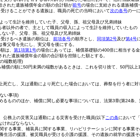
給された遺族補償年金の額の合計額が
前号
の場合に支給される遺族補償
を受けることができる遺族は、職員の死亡の当時において
次の各号
の一
よって生計を維持していた子、父母、孫、祖父母及び兄弟姉妹
る者以外の者で、主として職員の収入によって生計を維持していたもの
しない子、父母、孫、祖父母及び兄弟姉妹
を受けるべき遺族の順位は、
前項各号
の順序とし、
同項第2号
及び
第4号
は養父母を先にし、実父母を後にする。
の額は、
第1項第1号
の場合にあっては、補償基礎額の400倍に相当する
された遺族補償年金の額の合計額を控除した額とする。
の端数処理)
る補償の額に50円未満の端数があるときは、これを切り捨て、50円以上1
上死亡し、又は通勤により死亡した場合においては、葬祭を行う者に対
。
ない事項)
めるもののほか、補償に関し必要な事項については、法第3章
(第24条
、公務上の災害又は通勤による災害を受けた職員
(以下
この条
において「
なければならない。
関する事業、補装具に関する事業、リハビリテーションに関する事業そ
養生活の援護、被災職員が受ける介護の援護、その遺族の就学の援護そ