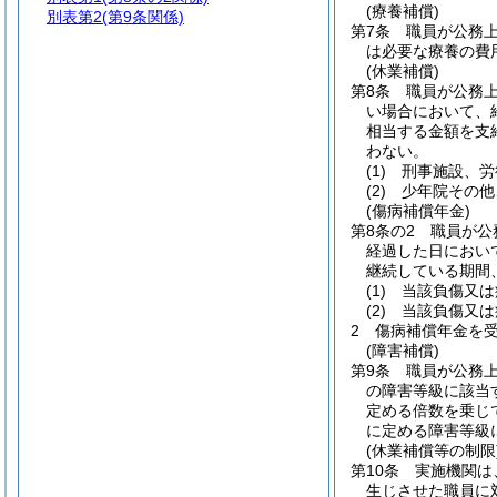
(療養補償)
別表第2
(第9条関係)
第7条
職員が公務
は必要な療養の費
(休業補償)
第8条
職員が公務
い場合において、
相当する金額を支
わない。
(1)
刑事施設、労
(2)
少年院その他
(傷病補償年金)
第8条の2
職員が公
経過した日におい
継続している期間
(1)
当該負傷又は
(2)
当該負傷又は
2
傷病補償年金を
(障害補償)
第9条
職員が公務
の障害等級に該当
定める倍数を乗じ
に定める障害等級
(休業補償等の制限
第10条
実施機関は
生じさせた職員に