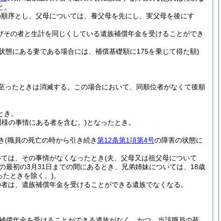
と。
の順序とし、父母については、養父母を先にし、実父母を後にす
びその者と生計を同じくしている遺族補償年金を受けることができ
状態にある妻である場合には、補償基礎額に175を乗じて得た額)
至ったときは消滅する。
この場合において、同順位者がなくて後順
とき。
同様の事情にある者を含む。)
となったとき。
き
(職員の死亡の時から引き続き
第12条第1項第4号
の障害の状態に
いては、その事情がなくなったとき
(夫、父母又は祖父母について
の最初の3月31日までの間にあるとき、兄弟姉妹については、18歳
ったときを除く。)
。
の者は、遺族補償年金を受けることができる遺族でなくなる。
補償年金を受けることができる遺族がなく、かつ、当該職員の死