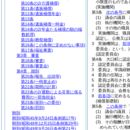
小限度のものであ
第10条の2
(介護補償)
(実施機関)
第11条
(遺族補償)
第3条
次の各号
に
第12条
(遺族補償年金)
(1)
議会の議員 
第13条
(2)
執行機関たる
第14条
(遺族補償一時金)
(3)
その他の職員
第14条の2
(年金たる補償の額の端
2
実施機関は、職
数処理)
認定し、公務又は
第15条
(葬祭補償)
3
実施機関は、
前
第16条
(この条例に定めがない事項)
委員会」という。)
第17条
(福祉事業)
(認定委員会)
第3章
審査
第4条
大口町に認
第18条
(審査)
2
認定委員会は、委
第19条
(審査会)
3
委員は、学識経
第4章
雑則
4
委員の任期は、3
第20条
(報告、出頭等)
5
委員は再任され
第21条
(一時差止め)
6
認定委員会に委
第22条
(期間の計算)
7
委員長は、会務
第22条の2
(通勤による災害に係る
8
前各項
に定める
費用の一部負担金)
(補償基礎額)
第23条
(規則への委任)
第5条
この条例
で
第24条
(罰則)
(1)
議会の議員 
附則
(2)
施行機関たる
附則
(昭和45年9月24日条例第17号)
(3)
その報酬が日
附則
(昭和48年12月25日条例第29号)
められていた報
附則
(昭和49年9月26日条例第21号)