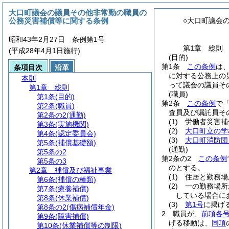
大口町議会の議員その他非常勤の職員の
公務災害補償等に関する条例
○大口町議会
昭和43年2月27日 条例第1号
第1章
総則
(平成28年4月1日施行)
(目的)
第1条
この条例
は
条項目次
沿革
に対する公務上の
本則
って議会の議員そ
第1章
総則
(職員)
第1条
(目的)
第2条
この条例
で
第2条
(職員)
査員及び嘱託員そ
第2条の2
(通勤)
(1)
労働者災害補
第3条
(実施機関)
(2)
大口町立の学
第4条
(認定委員会)
(3)
大口町消防団
第5条
(補償基礎額)
(通勤)
第5条の2
第2条の2
この条例
第5条の3
のとする。
第2章
補償及び福祉事業
(1)
住居と勤務場
第6条
(補償の種類)
(2)
一の勤務場所
第7条
(療養補償)
している場合に
第8条
(休業補償)
(3)
第1号
に掲げ
第8条の2
(傷病補償年金)
2
職員が、
前項各
第9条
(障害補償)
げる移動は、
同項
第10条
(休業補償等の制限)