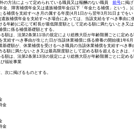
以外の方法によって定められている職員又は報酬のない職員
前号
に掲げ
年金、障害補償年金又は遺族補償年金
(以下「年金たる補償」という。)
たる補償を支給すべき月の属する年度
(4月1日から翌年3月31日までを
(遺族補償年金を支給すべき場合にあっては、当該支給をすべき事由に
ける年齢)
に応じて町長が最低限度額として定める額に満たないとき又は
補償に係る補償基礎額とする。
める額は、法第2条第11項の規定により総務大臣が年齢階層ごとに定め
を支給すべき事由が生じた日が当該休業補償に係る療養の開始後1年6
償基礎額が、休業補償を受けるべき職員の当該休業補償を支給すべき事
める額に満たないとき又は最高限度額として定める額を超えるときは、
める額は、法第2条第13項の規定により総務大臣が年齢階層ごとに定め
及び福祉事業
は、次に掲げるものとする。
金
時金
金
時金