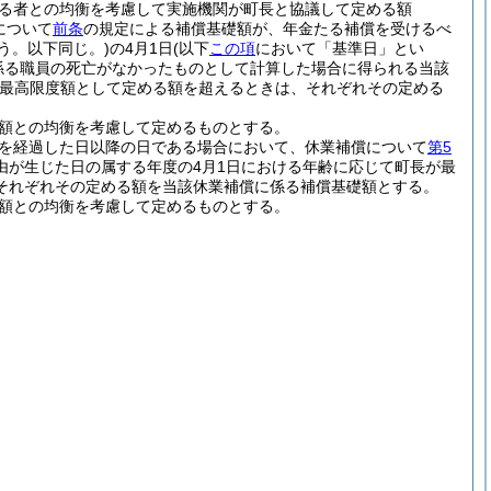
る者との均衡を考慮して実施機関が町長と協議して定める額
について
前条
の規定による補償基礎額が、年金たる補償を受けるべ
いう。以下同じ。)
の4月1日
(以下
この項
において「基準日」とい
係る職員の死亡がなかったものとして計算した場合に得られる当該
最高限度額として定める額を超えるときは、それぞれその定める
る額との均衡を考慮して定めるものとする。
月を経過した日以降の日である場合において、休業補償について
第5
由が生じた日の属する年度の4月1日における年齢に応じて町長が最
それぞれその定める額を当該休業補償に係る補償基礎額とする。
る額との均衡を考慮して定めるものとする。