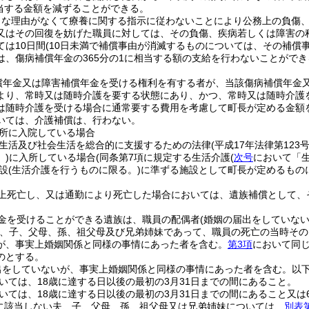
相当する金額を減ずることができる。
当な理由がなくて療養に関する指示に従わないことにより公務上の負傷
又はその回復を妨げた職員に対しては、その負傷、疾病若しくは障害の
ては10日間
(10日未満で補償事由が消滅するものについては、その補償
は、傷病補償年金の365分の1に相当する額の支給を行わないことができ
償年金又は障害補償年金を受ける権利を有する者が、当該傷病補償年金
より、常時又は随時介護を要する状態にあり、かつ、常時又は随時介護
は随時介護を受ける場合に通常要する費用を考慮して町長が定める金額
いては、介護補償は、行わない。
所に入院している場合
生活及び社会生活を総合的に支援するための法律
(平成17年法律第123号
)
に入所している場合
(同条第7項に規定する生活介護
(
次号
において「生
設
(生活介護を行うものに限る。)
に準ずる施設として町長が定めるもの
上死亡し、又は通勤により死亡した場合においては、遺族補償として、
金を受けることができる遺族は、職員の配偶者
(婚姻の届出をしていな
、子、父母、孫、祖父母及び兄弟姉妹であって、職員の死亡の当時その
が、事実上婚姻関係と同様の事情にあった者を含む。
第3項
において同じ
のとする。
出をしていないが、事実上婚姻関係と同様の事情にあった者を含む。以下
いては、18歳に達する日以後の最初の3月31日までの間にあること。
いては、18歳に達する日以後の最初の3月31日までの間にあること又は
に該当しない夫、子、父母、孫、祖父母又は兄弟姉妹については、
別表