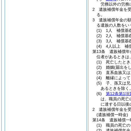
労務以外の労務
2
遺族補償年金を
る。
3
遺族補償年金の
る遺族の人数をい
(1)
1人 補償基
(2)
2人 補償基
(3)
3人 補償基
(4)
4人以上 補
第13条
遺族補償年
位者があるときは
(1)
死亡したとき
(2)
婚姻
(届出を
(3)
直系血族又は
(4)
離縁によって
(5)
子、孫又は兄
あるときを除く。
(6)
第12条第1項
は、職員の死亡
に達する日以後
2
遺族補償年金を
(遺族補償一時金)
第14条
遺族補償一
(1)
職員の死亡の
(2)
遺族補償年金