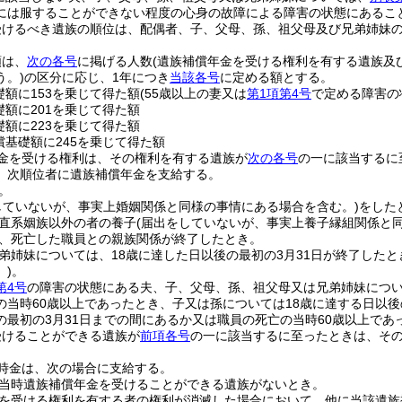
には服することができない程度の心身の故障による障害の状態にあるこ
受けるべき遺族の順位は、配偶者、子、父母、孫、祖父母及び兄弟姉妹
額は、
次の各号
に掲げる人数
(遺族補償年金を受ける権利を有する遺族及
う。)
の区分に応じ、1年につき
当該各号
に定める額とする。
礎額に153を乗じて得た額
(55歳以上の妻又は
第1項第4号
で定める障害の
礎額に201を乗じて得た額
礎額に223を乗じて得た額
償基礎額に245を乗じて得た額
金を受ける権利は、その権利を有する遺族が
次の各号
の一に該当するに
、次順位者に遺族補償年金を支給する。
。
していないが、事実上婚姻関係と同様の事情にある場合を含む。)
をした
直系姻族以外の者の養子
(届出をしていないが、事実上養子縁組関係と
、死亡した職員との親族関係が終了したとき。
弟姉妹については、18歳に達した日以後の最初の3月31日が終了したと
)
。
第4号
の障害の状態にある夫、子、父母、孫、祖父母又は兄弟姉妹につ
の当時60歳以上であったとき、子又は孫については18歳に達する日以後
の最初の3月31日までの間にあるか又は職員の死亡の当時60歳以上であ
受けることができる遺族が
前項各号
の一に該当するに至ったときは、そ
時金は、次の場合に支給する。
当時遺族補償年金を受けることができる遺族がないとき。
を受ける権利を有する者の権利が消滅した場合において、他に当該遺族