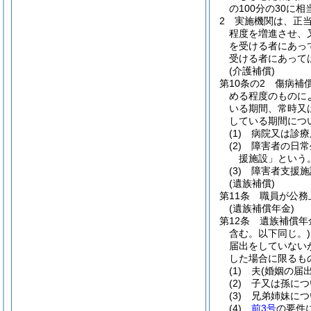
の100分の30に
2
実施機関は、正
程度を増進させ、
を受ける者にあっ
受ける者にあって
(介護補償)
第10条の2
傷病補
める程度のものに
いる期間、常時又
している期間につ
(1)
病院又は診療
(2)
障害者の日常
援施設」という。
(3)
障害者支援施
(遺族補償)
第11条
職員が公務
(遺族補償年金)
第12条
遺族補償年
含む。以下同じ。)
届出をしていない
した場合に限るも
(1)
夫
(婚姻の届
(2)
子又は孫につ
(3)
兄弟姉妹につ
(4)
前3号
の要件