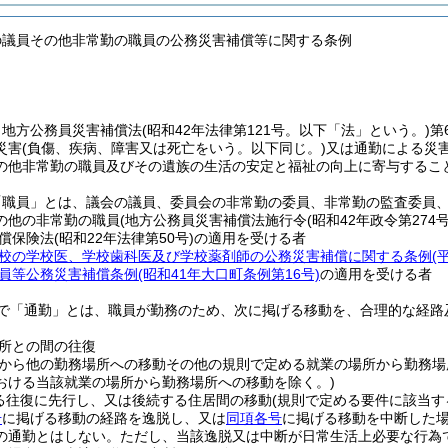
の議員その他非常勤の職員の公務災害補償等に関する条例
、地方公務員災害補償法
(昭和42年法律第121号。以下「法」という。)
第
災害
(負傷、疾病、障害又は死亡をいう。以下同じ。)
又は通勤による災
の他非常勤の職員及びその遺族の生活の安定と福祉の向上に寄与するこ
「職員」とは、議会の議員、委員会の非常勤の委員、非常勤の監査委員
の他の非常勤の職員
(地方公務員災害補償法施行令
(昭和42年政令第274号
償保険法
(昭和22年法律第50号)
の適用を受ける者
校の学校医、学校歯科医及び学校薬剤師の公務災害補償に関する条例
(
員等公務災害補償条例
(昭和41年大口町条例第16号)
の適用を受ける者
で「通勤」とは、職員が勤務のため、次に掲げる移動を、合理的な経路
所との間の往復
から他の勤務場所への移動その他の規則で定める就業の場所から勤務場
おける当該就業の場所から勤務場所への移動を除く。)
る往復に先行し、又は後続する住居間の移動
(規則で定める要件に該当す
号
に掲げる移動の経路を逸脱し、又は
同項各号
に掲げる移動を中断した
の通勤とはしない。
ただし、当該逸脱又は中断が日常生活上必要な行為