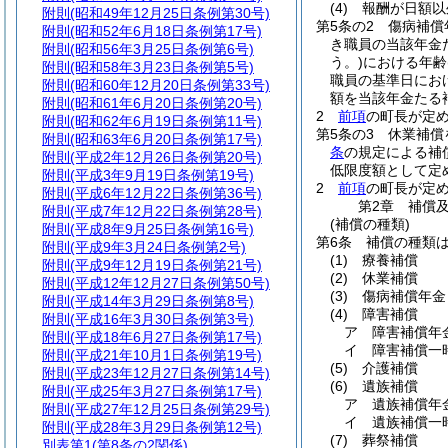
(4)
報酬が日額
附則
(昭和49年12月25日条例第30号)
第5条の2
傷病補償
附則
(昭和52年6月18日条例第17号)
き職員の当該年金
附則
(昭和56年3月25日条例第6号)
う。)
における年齢
附則
(昭和58年3月23日条例第5号)
職員の基準日にお
附則
(昭和60年12月20日条例第33号)
額を当該年金たる
附則
(昭和61年6月20日条例第20号)
2
前項
の町長が定
附則
(昭和62年6月19日条例第11号)
第5条の3
休業補償
附則
(昭和63年6月20日条例第17号)
条
の規定による補
附則
(平成2年12月26日条例第20号)
低限度額として定
附則
(平成3年9月19日条例第19号)
2
前項
の町長が定
附則
(平成6年12月22日条例第36号)
第2章
補償
附則
(平成7年12月22日条例第28号)
(補償の種類)
附則
(平成8年9月25日条例第16号)
第6条
補償の種類
附則
(平成9年3月24日条例第2号)
(1)
療養補償
附則
(平成9年12月19日条例第21号)
(2)
休業補償
附則
(平成12年12月27日条例第50号)
(3)
傷病補償年金
附則
(平成14年3月29日条例第8号)
(4)
障害補償
附則
(平成16年3月30日条例第3号)
ア
障害補償年
附則
(平成18年6月27日条例第17号)
イ
障害補償一
附則
(平成21年10月1日条例第19号)
(5)
介護補償
附則
(平成23年12月27日条例第14号)
(6)
遺族補償
附則
(平成25年3月27日条例第17号)
ア
遺族補償年
附則
(平成27年12月25日条例第29号)
イ
遺族補償一
附則
(平成28年3月29日条例第12号)
(7)
葬祭補償
別表第1
(第8条の2関係)