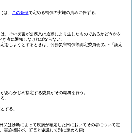
)
は、
この条例
で定める補償の実施の責めに任ずる。
には、その災害が公務又は通勤により生じたものであるかどうかを
べき者に通知しなければならない。
認定をしようとするときは、公務災害補償等認定委員会
(以下「認定
長があらかじめ指定する委員がその職務を行う。
める。
額とする。
日又は診断によって疾病が確定した日においてその者について定
、実施機関が、町長と協議して別に定める額)