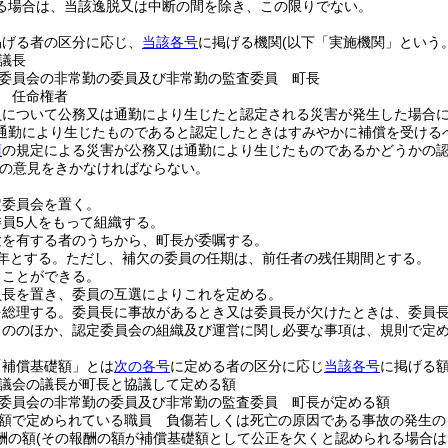
る場合は、当該逸脱又は中断の間を除き、この限りでない。
掲げる者の区分に応じ、
当該各号
に掲げる機関
(以下「実施機関」という。
議長
委員会の非常勤の委員及び非常勤の監査委員 町長
 任命権者
員について公務又は通勤により生じたと認定される災害が発生した場合
通勤により生じたものであると認定したときはすみやかに補償を受ける
項
の規定による災害が公務又は通勤により生じたものであるかどうかの
の意見をきかなければならない。
定委員会を置く。
員5人をもって組織する。
験を有する者のうちから、町長が委嘱する。
年とする。
ただし、補欠の委員の任期は、前任者の残任期間とする。
ることができる。
員長を置き、委員の互選によりこれを定める。
を総理する。
委員長に事故があるとき又は委員長が欠けたときは、委員
もののほか、認定委員会の組織及び運営に関し必要な事項は、規則で定
「補償基礎額」とは
次の各号
に定める者の区分に応じ
当該各号
に掲げる
議会の議長が町長と協議して定める額
委員会の非常勤の委員及び非常勤の監査委員 町長が定める額
額で定められている職員 負傷若しくは死亡の原因である事故の発生の
酬の額
(その報酬の額が補償基礎額として公正を欠くと認められる場合は