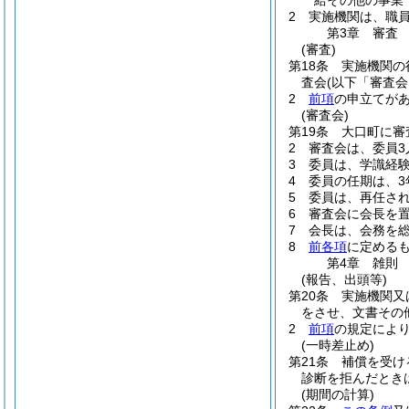
給その他の事業
2
実施機関は、職
第3章
審査
(審査)
第18条
実施機関の
査会
(以下「審査会
2
前項
の申立てが
(審査会)
第19条
大口町に審
2
審査会は、委員3
3
委員は、学識経
4
委員の任期は、3
5
委員は、再任さ
6
審査会に会長を
7
会長は、会務を
8
前各項
に定める
第4章
雑則
(報告、出頭等)
第20条
実施機関又
をさせ、文書その
2
前項
の規定によ
(一時差止め)
第21条
補償を受け
診断を拒んだとき
(期間の計算)