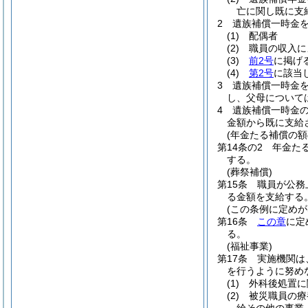
亡に関し既に支
2
遺族補償一時金
(1)
配偶者
(2)
職員の収入に
(3)
前2号
に掲げ
(4)
第2号
に該当
3
遺族補償一時金
し、父母について
4
遺族補償一時金
金額から既に支給
(年金たる補償の額
第14条の2
年金た
する。
(葬祭補償)
第15条
職員が公務
る金額を支給する
(この条例に定めが
第16条
この章
に定
る。
(福祉事業)
第17条
実施機関は
を行うように努め
(1)
外科後処置に
(2)
被災職員の療