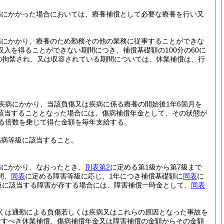
病にかかった場合においては、療養補償として必要な療養を行い又
病にかかり、療養のため勤務その他の業務に従事することができな
入を得ることができない期間につき、補償基礎額の100分の60に
の拘禁され、又は収容されている期間については、休業補償は、行
疾病にかかり、当該負傷又は疾病に係る療養の開始後1年6箇月を
該当することとなった場合には、傷病補償年金として、その状態が
る倍数を乗じて得た金額を毎年支給する。
傷病等級に該当すること。
病にかかり、なおったとき、
別表第2
に定める第1級から第7級まで
間、
同表
に定める障害等級に応じ、1年につき補償基礎額に
同表
に
等級に該当する障害が存する場合には、障害補償一時金として、
同表
くは通勤による負傷若しくは疾病又はこれらの原因となった事故を
給すべき休業補償、傷病補償年金又は障害補償の金額からその金額