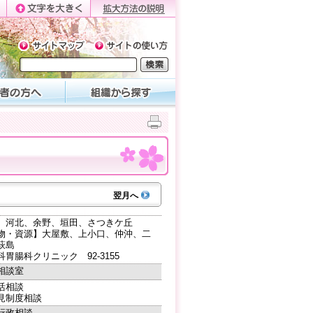
翌月へ
】河北、余野、垣田、さつきケ丘
物・資源】大屋敷、上小口、仲沖、二
萩島
胃腸科クリニック 92-3155
相談室
活相談
見制度相談
行政相談