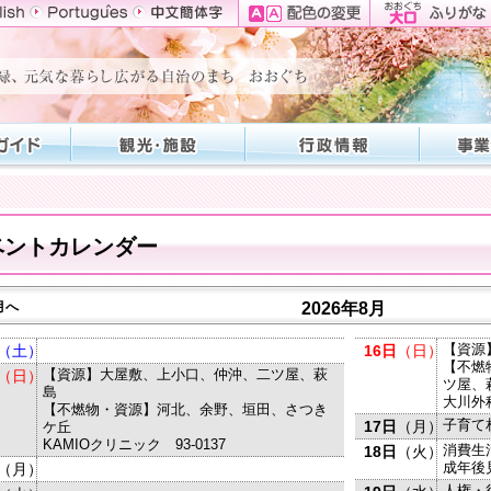
ベントカレンダー
月へ
2026年8月
【資源
（土）
16日
（日）
【不燃
【資源】大屋敷、上小口、仲沖、二ツ屋、萩
（日）
ツ屋、
島
大川外科
【不燃物・資源】河北、余野、垣田、さつき
子育て
17日
（月）
ケ丘
KAMIOクリニック 93-0137
消費生
18日
（火）
成年後
（月）
人権・