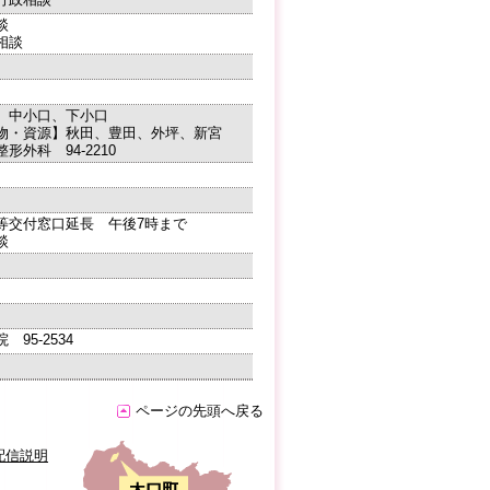
談
相談
】中小口、下小口
物・資源】秋田、豊田、外坪、新宮
形外科 94-2210
等交付窓口延長 午後7時まで
談
 95-2534
ページの先頭へ戻る
配信説明