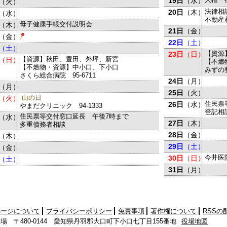
19日
（水）
（火）
法律相
20日
（木）
（水）
不動産
母子健康手帳交付説明会
（木）
21日
（金）
（金）
22日
（土）
（土）
【資源
23日
（日）
【資源】秋田、豊田、外坪、新宮
（日）
【不燃
【不燃物・資源】中小口、下小口
みずの整
さくら総合病院 95-6711
24日
（月）
（月）
25日
（火）
山の日
（火）
住民票
26日
（水）
やまだクリニック 94-1333
登記相
住民票等交付窓口延長 午後7時まで
（水）
27日
（木）
多重債務者相談
28日
（金）
（木）
29日
（土）
（金）
今井医院
30日
（日）
（土）
31日
（月）
ページについて
プライバシーポリシー
免責事項
著作権について
RSSの
場 〒480-0144 愛知県丹羽郡大口町下小口七丁目155番地
役場地図