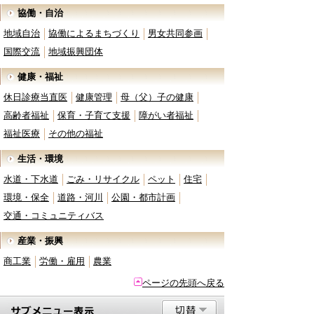
協働・自治
地域自治
協働によるまちづくり
男女共同参画
国際交流
地域振興団体
健康・福祉
休日診療当直医
健康管理
母（父）子の健康
高齢者福祉
保育・子育て支援
障がい者福祉
福祉医療
その他の福祉
生活・環境
水道・下水道
ごみ・リサイクル
ペット
住宅
環境・保全
道路・河川
公園・都市計画
交通・コミュニティバス
産業・振興
商工業
労働・雇用
農業
ページの先頭へ戻る