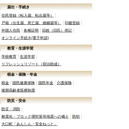
届出・手続き
住民登録（転入届、転出届等）
戸籍（出生届、死亡届、婚姻届等）
印鑑登録
外国人住民
各種証明
旧姓（旧氏）併記
オンライン手続き(電子申請)
教育・生涯学習
学校教育
生涯学習
リフレッシュリゾート（宿泊助成）
税金・保険・年金
税金
国民健康保険
国民年金
介護保険
後期高齢者医療制度
防災・安全
防災・消防
耐震化・ブロック塀対策等地震への備え
防犯
大口町「あんしん・安全ねっと」