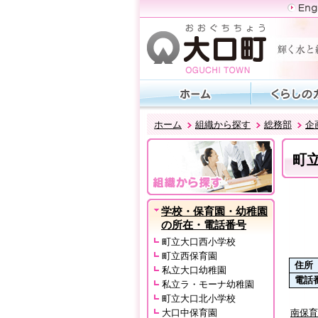
ホーム
組織から探す
総務部
企
町
学校・保育園・幼稚園
の所在・電話番号
町立大口西小学校
町立西保育園
住所
私立大口幼稚園
電話
私立ラ・モーナ幼稚園
町立大口北小学校
大口中保育園
南保育