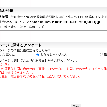
合わせ先
政策課
所在地/〒480-0144愛知県丹羽郡大口町下小口七丁目155番地（役場2
/0587-95-1617 FAX/0587-95-1030 E-mail/
seisaku@town.oguchi.lg.jp
画、総合計画、財政、広報・広聴
ページに関するアンケート
のページの情報は役に立ちましたか？
役に立った
どちらともいえない
役
のページに関してご意見がありましたらご記入ください。
ご注意）
答が必要なお問い合わせは，直接このページの「お問い合わせ先」（ページ作
ではお受けできません）。
た住所・電話番号などの個人情報は記入しないでください。