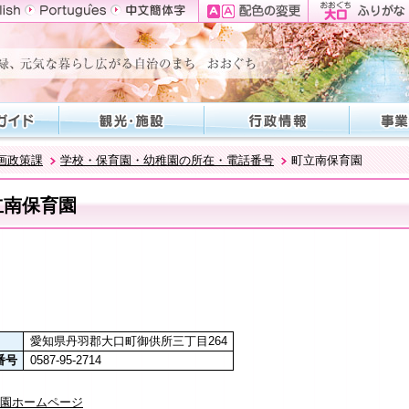
画政策課
学校・保育園・幼稚園の所在・電話番号
町立南保育園
立南保育園
愛知県丹羽郡大口町御供所三丁目264
番号
0587-95-2714
園ホームページ