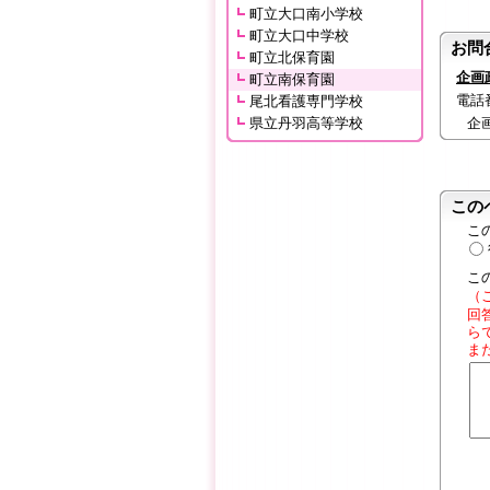
町立大口南小学校
町立大口中学校
お問
町立北保育園
企画
町立南保育園
電話番号
尾北看護専門学校
県立丹羽高等学校
企
この
こ
こ
（
回
ら
ま