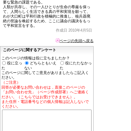
要な緊急の課題である。
人類が共存し、その一人ひとりが生命の尊厳を保っ
て、人間らしく生活できる真の平和実現を願って、
わが大口町は平和行政を積極的に推進し、核兵器廃
絶の世論を喚起するため、ここに議会の議決をもっ
て平和宣言をする。
作成日 2010年4月5日
ページの先頭へ戻る
このページに関するアンケート
このページの情報は役に立ちましたか？
役に立っ
どちらともいえ
役にたたなかっ
た
ない
た
このページに関してご意見がありましたらご記入く
ださい。
（ご注意）
回答が必要なお問い合わせは，直接このページの
「お問い合わせ先」（ページ作成部署）へご連絡く
ださい。（こちらではお受けできません）。
また住所・電話番号などの個人情報は記入しないで
ください。