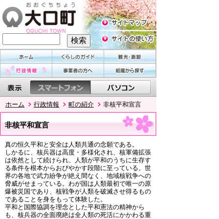
ホーム
行政情報
町の紹介
非核平和宣言
非核平和宣言
真の恒久平和と安全は人類共通の念願である。
しかるに、核兵器は高度・多様化され、核軍備拡張
は依然として続けられ、人類が平和のうちに生存す
る条件を根本からおびやかす段階に至っている。世
界の各地で武力紛争が絶え間なく、地域核戦争への
脅威がせまっている。わが国は人類最初で唯一の原
爆被災国であり、核戦争が人類を破滅させ得るもの
であることを身をもって体験した。
平和と国際協調を理念とした平和憲法の精神から
も、核兵器の全面廃絶は全人類の死活にかかわる重