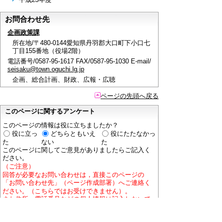
お問合わせ先
企画政策課
所在地/〒480-0144愛知県丹羽郡大口町下小口七
丁目155番地（役場2階）
電話番号/0587-95-1617 FAX/0587-95-1030 E-mail/
seisaku@town.oguchi.lg.jp
企画、総合計画、財政、広報・広聴
ページの先頭へ戻る
このページに関するアンケート
このページの情報は役に立ちましたか？
役に立っ
どちらともいえ
役にたたなかっ
た
ない
た
このページに関してご意見がありましたらご記入く
ださい。
（ご注意）
回答が必要なお問い合わせは，直接このページの
「お問い合わせ先」（ページ作成部署）へご連絡く
ださい。（こちらではお受けできません）。
また住所・電話番号などの個人情報は記入しないで
ください。