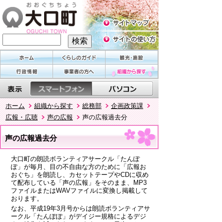
ホーム
組織から探す
総務部
企画政策課
広報・広聴
声の広報
声の広報過去分
声の広報過去分
大口町の朗読ボランティアサークル「たんぽ
ぽ」が毎月、目の不自由な方のために「広報お
おぐち」を朗読し、カセットテープやCDに収め
て配布している「声の広報」をそのまま、MP3
ファイルまたはWAVファイルに変換し掲載して
おります。
なお、平成19年3月号からは朗読ボランティアサ
ークル「たんぽぽ」がデイジー規格によるデジ