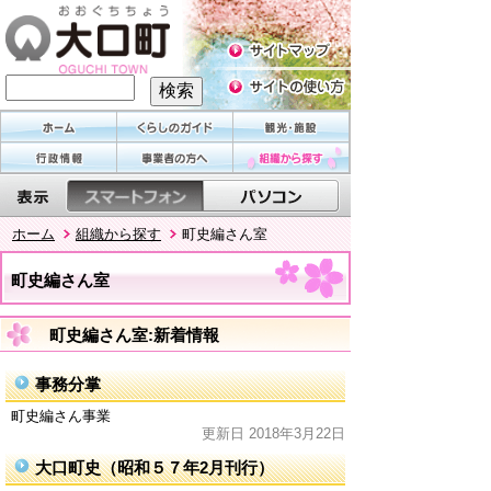
ホーム
組織から探す
町史編さん室
町史編さん室
町史編さん室:新着情報
事務分掌
町史編さん事業
更新日 2018年3月22日
大口町史（昭和５７年2月刊行）