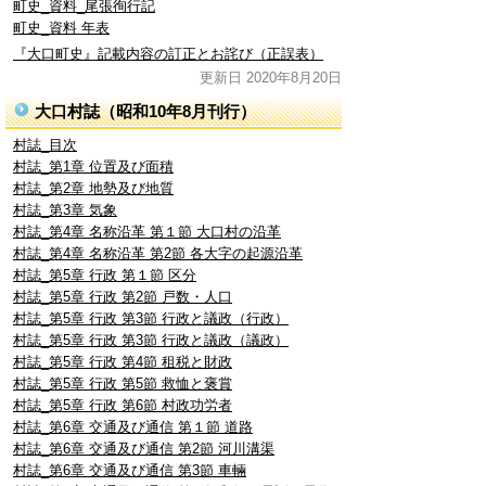
町史_資料_尾張徇行記
町史_資料 年表
『大口町史』記載内容の訂正とお詫び（正誤表）
更新日 2020年8月20日
大口村誌（昭和10年8月刊行）
村誌_目次
村誌_第1章 位置及び面積
村誌_第2章 地勢及び地質
村誌_第3章 気象
村誌_第4章 名称沿革 第１節 大口村の沿革
村誌_第4章 名称沿革 第2節 各大字の起源沿革
村誌_第5章 行政 第１節 区分
村誌_第5章 行政 第2節 戸数・人口
村誌_第5章 行政 第3節 行政と議政（行政）
村誌_第5章 行政 第3節 行政と議政（議政）
村誌_第5章 行政 第4節 租税と財政
村誌_第5章 行政 第5節 救恤と褒賞
村誌_第5章 行政 第6節 村政功労者
村誌_第6章 交通及び通信 第１節 道路
村誌_第6章 交通及び通信 第2節 河川溝渠
村誌_第6章 交通及び通信 第3節 車輛