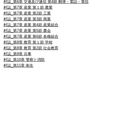
村誌_第6章 交通及び通信 第4節 郵便・電話・電信
村誌_第7章 産業 第１節 農業
村誌_第7章 産業 第2節 工業
村誌_第7章 産業 第3節 商業
村誌_第7章 産業 第4節 産業組合
村誌_第7章 産業 第5節 農会
村誌_第7章 産業 第6節 各種組合
村誌_第8章 教育 第１節 学校
村誌_第8章 教育 第2節 社会教育
村誌_第9章 兵事
村誌_第10章 警察と消防
村誌_第11章 衛生
村誌_第12章 神社 第１節 概説
村誌_第12章 神社 第2節 神社と祭神
村誌_第12章 神社 神社各説
村誌_第13章 宗教 第1節 概説
村誌_第13章 宗教 第2節 寺院及び境内仏堂
村誌_第13章 宗教 第3節 神道
村誌_第13章 宗教 第4節 その他の教会
村誌_第13章 宗教 第5節 墓地
村誌_第１４章_名称古跡_第１節_総説_第2節_名稱
_第3節_神社に關する古跡
村誌_第14章 名称古跡 第4節 寺院に関する古跡