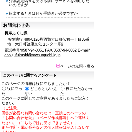
介護認定結果を受ける前にサービスを利用した
いのですが
転出するときは何か手続きが必要ですか
お問合わせ先
長寿ふくし課
所在地/〒480-0126丹羽郡大口町伝右一丁目35番
地 大口町健康文化センター1階
電話番号/0587-94-0051 FAX/0587-94-0052 E-mail/
choujufukushi@town.oguchi.lg.jp
ページの先頭へ戻る
このページに関するアンケート
このページの情報は役に立ちましたか？
役に立っ
どちらともいえ
役にたたなかっ
た
ない
た
このページに関してご意見がありましたらご記入く
ださい。
（ご注意）
回答が必要なお問い合わせは，直接このページの
「お問い合わせ先」（ページ作成部署）へご連絡く
ださい。（こちらではお受けできません）。
また住所・電話番号などの個人情報は記入しないで