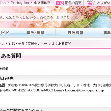
こども課・子育て支援センター
よくある質問
くある質問
子保健
合わせ先
も課
所在地/〒480-0126愛知県丹羽郡大口町伝右一丁目35番地 大口町健康
/0587-94-1222 FAX/0587-94-0052 E-mail/
kodomo@town.oguchi.lg.jp
ページに関するアンケート