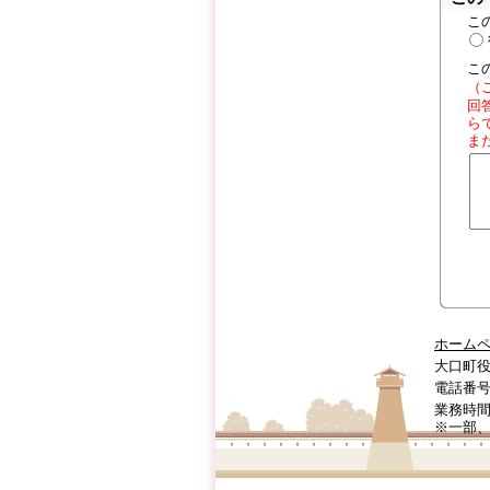
こ
こ
（
回
ら
ま
ホーム
大口町役
電話番号:0
業務時間
※一部