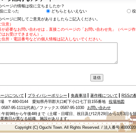
のページの情報は役に立ちましたか？
役に立った
どちらともいえない
役
のページに関してご意見がありましたらご記入ください。
ご注意）
答が必要なお問い合わせは，直接このページの「お問い合わせ先」（ページ作
ではお受けできません）。
た住所・電話番号などの個人情報は記入しないでください。
ページについて
プライバシーポリシー
免責事項
著作権について
RSSの
場 〒480-0144 愛知県丹羽郡大口町下小口七丁目155番地
役場地図
587-95-1111(代表)／ファックス:0587-95-1030
お問い合わせ
:午前9時から午後4時まで（土曜・日曜日、祝日及び12月29日から1月3日を
、業務日が異なる組織、施設があります。
Copyright (C) Oguchi Town. All Rights Reserved. / 法人番号:400002