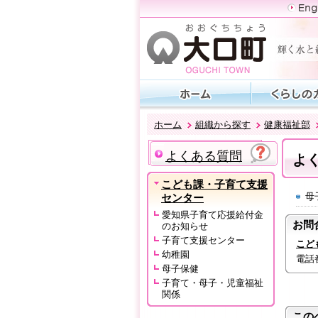
ホーム
組織から探す
健康福祉部
よくある質問
よ
こども課・子育て支援
母
センター
愛知県子育て応援給付金
お問
のお知らせ
子育て支援センター
こど
幼稚園
電話番号
母子保健
子育て・母子・児童福祉
関係
この