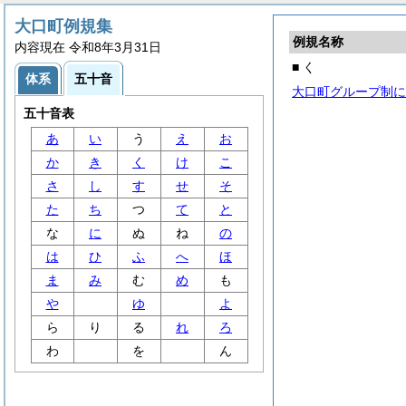
大口町例規集
例規名称
内容現在 令和8年3月31日
■ く
体系
五十音
大口町グループ制に
五十音表
あ
い
う
え
お
か
き
く
け
こ
さ
し
す
せ
そ
た
ち
つ
て
と
な
に
ぬ
ね
の
は
ひ
ふ
へ
ほ
ま
み
む
め
も
や
ゆ
よ
ら
り
る
れ
ろ
わ
を
ん