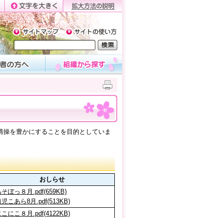
情操を豊かにすることを目的としていま
おしらせ
そぼっ８月.pdf(659KB)
児こあら8月.pdf(513KB)
こにこ８月.pdf(4122KB)