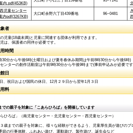
大口町下小口三丁目139番地
95−7141
内.pdf(453KB)
北
西児童センター
き
大口町余野六丁目439番地
96−0481
内pdf(3267KB)
西
対象者
の児童(18歳未満)と児童に関連する団体が利用できます。
児は、保護者の同伴が必要です。
利用時間
時30分から午後6時(土曜日および夏冬春休み期間は午前8時30分から午後6時)
センターの創作活動室は午前9時30分から午後9時まで(事前申込みが必要です
休館日
、祝日および国民の休日、12月２９日から翌年1月３日
利用料
までの親子を対象に「こあらひろば」を開催しています
らひろば」（南児童センター・北児童センター・西児童センター）
３歳までの親子を対象に、様々な経験ができるよう、児童厚生員が遊びのプ
の行事体験、ふれあい遊び、運動遊び、製作遊び、誕生会など