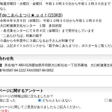
毎週月曜日・火曜日・金曜日 午前１０時３０分から午前１１時３０分まで
なし
deこあらまつり★.ｐｄｆ(153KB)
令和８年９月９日（水曜日） 午前１０時３０分から午前１１時３０分
大口町健康文化センター １階 多目的室
：各児童センターにて９月４日（金曜日）まで受付をしています
「こあらひろば」対象の親子
から今年度中に３歳
になるお子さんが対象です
は、上記タイトルのリンクから「親子deこあらまつり」ポスターをご覧くだ
合わせ先
館
所在地/〒480-0126愛知県丹羽郡大口町伝右一丁目35番地 大口町健康文
/0587-94-1222 FAX/0587-94-0052
ページに関するアンケート
のページの情報は役に立ちましたか？
役に立った
どちらともいえない
役
のページに関してご意見がありましたらご記入ください。
ご注意）