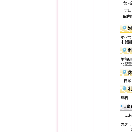
館内案
大口
館内案
すべて
未就園
午前9
北児童
日曜日
無料
3歳
「こあ
内容：
季節