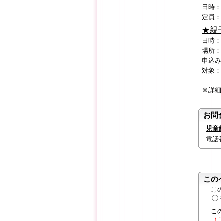
日時：
定員：
★親子
日時：
場所：
申込み
対象：
０歳
※詳細
お問
児童
電話番号
この
こ
こ
（