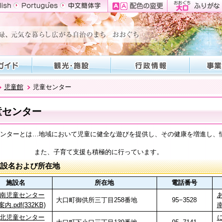
児童館
児童センター
童センター
ンターとは…地域において児童に健全な遊びを提供し、その健康を増進し、
、子育て支援も積極的に行っています。
施設名および所在地
施設名
所在地
電話番号
南児童センター
あ
大口町御供所三丁目258番地
95−3528
内.pdf(332KB)
南
北児童センター
に