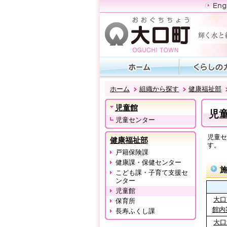
ホーム
組織から探す
健康福祉部
児童館
児
児童センター
児童セ
健康福祉部
す。
戸籍保険課
また
健康課・保健センター
こども課・子育て支援セ
ンター
児童館
大口
保育所
館内案
長寿ふくし課
大口