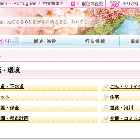
境
活・環境
水道・下水道
ごみ・リサイ
ペット
住宅
環境・保全
道路・河川
公園・都市計画
交通・コミュ