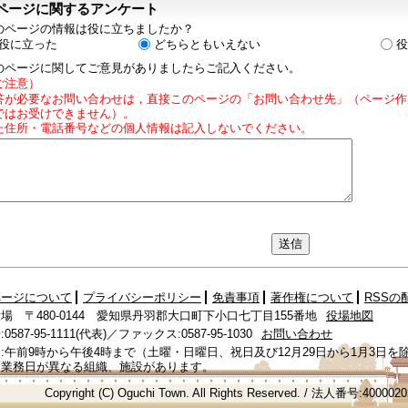
ページに関するアンケート
のページの情報は役に立ちましたか？
役に立った
どちらともいえない
役
のページに関してご意見がありましたらご記入ください。
ご注意）
答が必要なお問い合わせは，直接このページの「お問い合わせ先」（ページ作
ではお受けできません）。
た住所・電話番号などの個人情報は記入しないでください。
ページについて
プライバシーポリシー
免責事項
著作権について
RSSの
場 〒480-0144 愛知県丹羽郡大口町下小口七丁目155番地
役場地図
587-95-1111(代表)／ファックス:0587-95-1030
お問い合わせ
:午前9時から午後4時まで（土曜・日曜日、祝日及び12月29日から1月3日を
、業務日が異なる組織、施設があります。
Copyright (C) Oguchi Town. All Rights Reserved. / 法人番号:400002