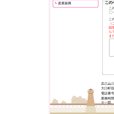
この
産業振興
こ
こ
（
回
ら
ま
ホーム
大口町役
電話番号:0
業務時間
※一部