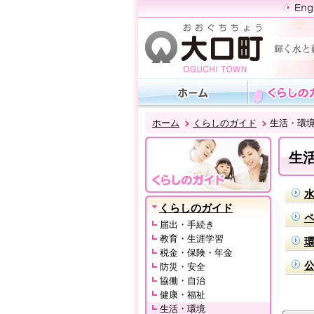
ホーム
くらしのガイド
生活・環
生
くらしのガイド
届出・手続き
教育・生涯学習
税金・保険・年金
防災・安全
協働・自治
健康・福祉
生活・環境