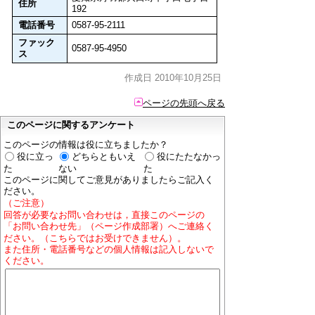
住所
192
電話番号
0587-95-2111
ファック
0587-95-4950
ス
作成日 2010年10月25日
ページの先頭へ戻る
このページに関するアンケート
このページの情報は役に立ちましたか？
役に立っ
どちらともいえ
役にたたなかっ
た
ない
た
このページに関してご意見がありましたらご記入く
ださい。
（ご注意）
回答が必要なお問い合わせは，直接このページの
「お問い合わせ先」（ページ作成部署）へご連絡く
ださい。（こちらではお受けできません）。
また住所・電話番号などの個人情報は記入しないで
ください。