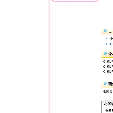
こ
令
町
令
令和8
令和8
令和8
西
運動会
お問
保育