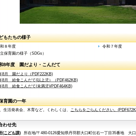
どもたちの様子
和８年度
令和７年度
立保育園の様子（SDGs）
和8年度 園だより・こんだて
年8月 園だより（PDF222KB)
年8月 給食こんだて(以上児）（PDF462KB)
年8月 給食こんだて(未満児)(PDF464KB)
保育園の一年
、生活発表会、木育など。くわしくは、
こちらをごらんください。(PDF672K
合わせ先
所(こども課)
所在地/〒480-0126愛知県丹羽郡大口町伝右一丁目35番地 