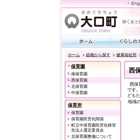
ホーム
組織から探す
健康福祉部
保育園
西
南保育園
西保育園
西保
北保育園
です
中保育園
ども
地域
保育所
保育園
保育園民営化関係
町立中保育園民営化移管
先法人選定委員会
北保育園整備について