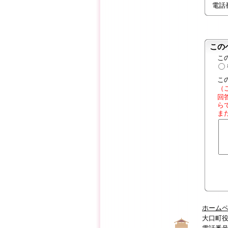
電話番号
この
こ
こ
（
回
ら
ま
ホーム
大口町役