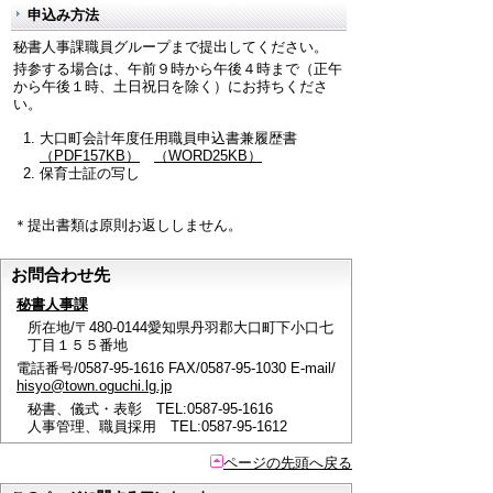
申込み方法
秘書人事課職員グループまで提出してください。
持参する場合は、午前９時から午後４時まで（正午
から午後１時、土日祝日を除く）にお持ちくださ
い。
大口町会計年度任用職員申込書兼履歴書
（PDF157KB）
（WORD25KB）
保育士証の写し
＊提出書類は原則お返ししません。
お問合わせ先
秘書人事課
所在地/〒480-0144愛知県丹羽郡大口町下小口七
丁目１５５番地
電話番号/0587-95-1616 FAX/0587-95-1030 E-mail/
hisyo@town.oguchi.lg.jp
秘書、儀式・表彰 TEL:0587-95-1616
人事管理、職員採用 TEL:0587-95-1612
ページの先頭へ戻る