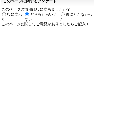
このページに関するアンケート
このページの情報は役に立ちましたか？
役に立っ
どちらともいえ
役にたたなかっ
た
ない
た
このページに関してご意見がありましたらご記入く
ださい。
（ご注意）
回答が必要なお問い合わせは，直接このページの
「お問い合わせ先」（ページ作成部署）へご連絡く
ださい。（こちらではお受けできません）。
また住所・電話番号などの個人情報は記入しないで
ください。
ホームページについて
プライバシーポリシー
免責
事項
著作権について
RSSの配信説明