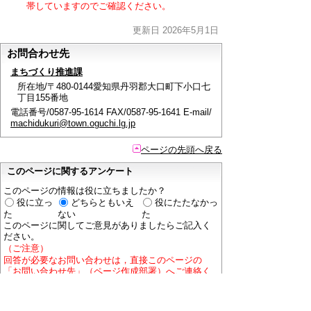
帯していますのでご確認ください。
更新日 2026年5月1日
お問合わせ先
まちづくり推進課
所在地/〒480-0144愛知県丹羽郡大口町下小口七
丁目155番地
電話番号/0587-95-1614 FAX/0587-95-1641 E-mail/
machidukuri@town.oguchi.lg.jp
ページの先頭へ戻る
このページに関するアンケート
このページの情報は役に立ちましたか？
役に立っ
どちらともいえ
役にたたなかっ
た
ない
た
このページに関してご意見がありましたらご記入く
ださい。
（ご注意）
回答が必要なお問い合わせは，直接このページの
「お問い合わせ先」（ページ作成部署）へご連絡く
ださい。（こちらではお受けできません）。
また住所・電話番号などの個人情報は記入しないで
ください。