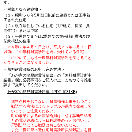
す。
＜対象となる建築物＞
（１）昭和５６年5月31日以前に建築または工事着
工された住宅
（２）現在居住している住宅（1戸建て、長屋、共
同住宅）または空家
（３）平屋建てまたは2階建ての在来軸組構法及び
伝統構法の住宅
※令和７年４月１日より、平成２６年３月３１日
以前にこの無料耐震診断を既に受けている住宅
について、もう一度無料耐震診断を受けること
ができることになりました。
＜無料耐震診断のお申し込み方法＞
「わが家の簡易耐震診断票」の「無料耐震診断申
請書」欄に必要事項をご記入の上、まちづくり推進
課まで提出してください。
わが家の簡易耐震診断票（PDF 1031KB)
無料点検をおこない、耐震補強工事をしつこく
勧誘する商法によるトラブルが県内で発生して
います。ご注意ください。
町の事業による耐震診断員は、必ず診断申込者
との電話連絡による日程調整のうえお伺いし、
戸別訪問による勧誘はおこないません。
また「愛知県木造住宅耐震診断員登録証」を携