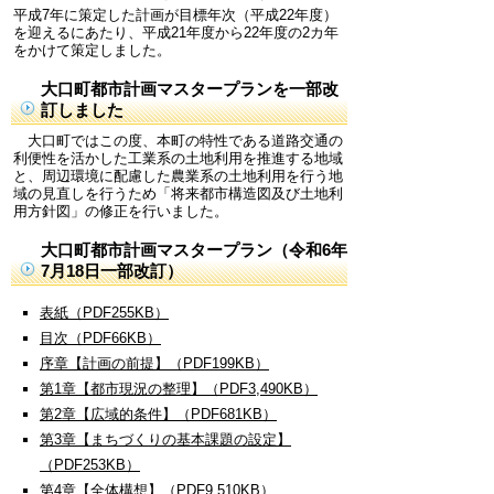
平成7年に策定した計画が目標年次（平成22年度）
を迎えるにあたり、平成21年度から22年度の2カ年
をかけて策定しました。
大口町都市計画マスタープランを一部改
訂しました
大口町ではこの度、本町の特性である道路交通の
利便性を活かした工業系の土地利用を推進する地域
と、周辺環境に配慮した農業系の土地利用を行う地
域の見直しを行うため「将来都市構造図及び土地利
用方針図」の修正を行いました。
大口町都市計画マスタープラン（令和6年
7月18日一部改訂）
表紙（PDF255KB）
目次（PDF66KB）
序章【計画の前提】（PDF199KB）
第1章【都市現況の整理】（PDF3,490KB）
第2章【広域的条件】（PDF681KB）
第3章【まちづくりの基本課題の設定】
（PDF253KB）
第4章【全体構想】（PDF9,510KB）