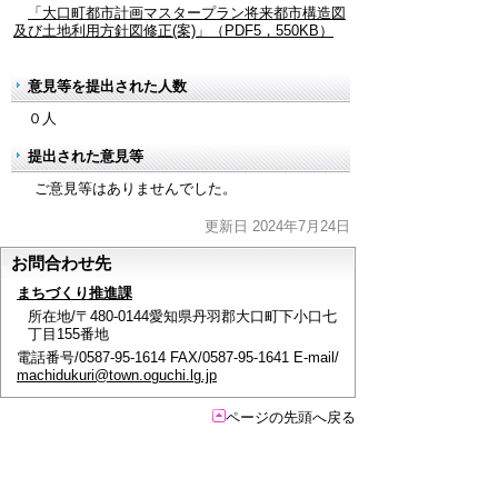
「大口町都市計画マスタープラン将来都市構造図
及び土地利用方針図修正(案)」（PDF5，550KB）
意見等を提出された人数
０人
提出された意見等
ご意見等はありませんでした。
更新日 2024年7月24日
お問合わせ先
まちづくり推進課
所在地/〒480-0144愛知県丹羽郡大口町下小口七
丁目155番地
電話番号/0587-95-1614 FAX/0587-95-1641 E-mail/
machidukuri@town.oguchi.lg.jp
ページの先頭へ戻る
このページに関するアンケート
このページの情報は役に立ちましたか？