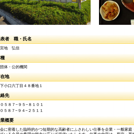
代表者 職・氏名
宮地 弘信
業種
団体・公的機関
所在地
下小口六丁目４８番地１
連絡先
０５８７−９５−８１０１
 ０５８７−９４−２５１１
企業概要
会に密着した臨時的かつ短期的な高齢者にふさわしい仕事を企業・一般家庭