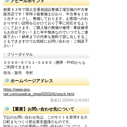
アピールポイント
創業４３年で国土交通省認証整備工場完備の中古車
販売店です！常時２級整備士がおり、中古車を１台
１台チェックし、整備しております。お客様へのわ
かりやすい説明を心がけており丁寧に対応するよう
にしております。ご購入後の整備や修理・事故修理
もお任せ下さい！また年中無休なのでいつでもご連
絡下さい！納車までの代車も無料で貸し出しするこ
ともできますのでお気軽にお問い合わせ・ご相談下
さい！
フリーダイヤル
００６６−９７０１−５４６９（携帯・PHSからも
ご利用できます）
担当：販売 寺村
ホームページアドレス
https://www.goo-
net.com/usedcar_shop/0203241/stock.html
更新日 2020年11月24日
【重要】お問い合わせ先について
下記のお問い合わせ先は、このサイトを管理する大
口町まちづくり部企業支援課のものです。
当該ページの企業様への問い合わせについては、上