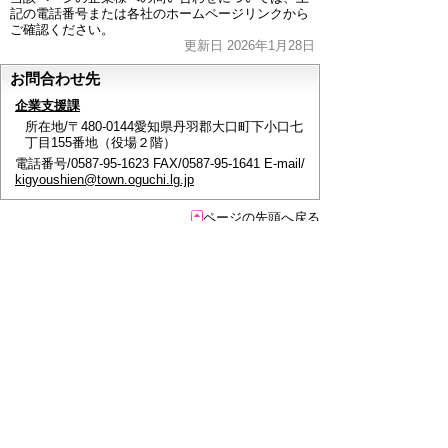
記の電話番号または各社のホームページリンクから
ご確認ください。
更新日 2026年1月28日
お問合わせ先
企業支援課
所在地/〒480-0144愛知県丹羽郡大口町下小口七
丁目155番地（役場２階）
電話番号/0587-95-1623 FAX/0587-95-1641 E-mail/
kigyoushien@town.oguchi.lg.jp
ページの先頭へ戻る
このページに関するアンケート
このページの情報は役に立ちましたか？
役に立っ
どちらともいえ
役にたたなかっ
た
ない
た
このページに関してご意見がありましたらご記入く
ださい。
（ご注意）
回答が必要なお問い合わせは，直接このページの
「お問い合わせ先」（ページ作成部署）へご連絡く
ださい。（こちらではお受けできません）。
また住所・電話番号などの個人情報は記入しないで
ください。