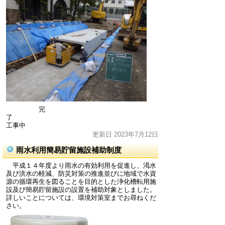
完
了
工事中
更新日 2023年7月12日
雨水利用簡易貯留施設補助制度
平成１４年度より雨水の有効利用を促進し、渇水
及び洪水の軽減、防災対策の推進並びに地域で水資
源の循環再生を図ることを目的とした浄化槽転用施
設及び簡易貯留施設の設置を補助対象としました。
詳しいことについては、環境対策室までお尋ねくだ
さい。