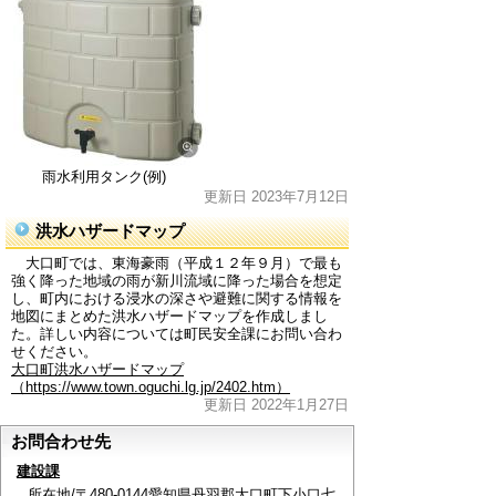
雨水利用タンク(例)
更新日 2023年7月12日
洪水ハザードマップ
大口町では、東海豪雨（平成１２年９月）で最も
強く降った地域の雨が新川流域に降った場合を想定
し、町内における浸水の深さや避難に関する情報を
地図にまとめた洪水ハザードマップを作成しまし
た。詳しい内容については町民安全課にお問い合わ
せください。
大口町洪水ハザードマップ
（https://www.town.oguchi.lg.jp/2402.htm）
更新日 2022年1月27日
お問合わせ先
建設課
所在地/〒480-0144愛知県丹羽郡大口町下小口七