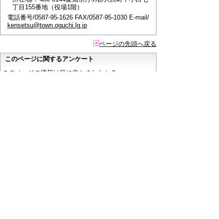
丁目155番地（役場1階）
電話番号/0587-95-1626 FAX/0587-95-1030 E-mail/
kensetsu@town.oguchi.lg.jp
ページの先頭へ戻る
このページに関するアンケート
このページの情報は役に立ちましたか？
役に立っ
どちらともいえ
役にたたなかっ
た
ない
た
このページに関してご意見がありましたらご記入く
ださい。
（ご注意）
回答が必要なお問い合わせは，直接このページの
「お問い合わせ先」（ページ作成部署）へご連絡く
ださい。（こちらではお受けできません）。
また住所・電話番号などの個人情報は記入しないで
ください。