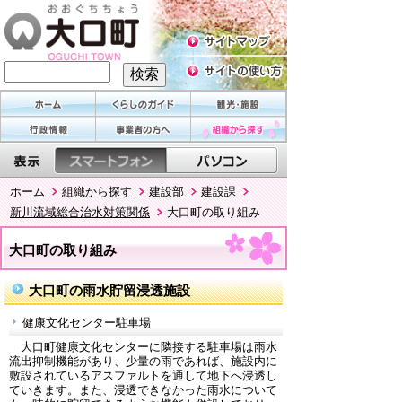
ホーム
組織から探す
建設部
建設課
新川流域総合治水対策関係
大口町の取り組み
大口町の取り組み
大口町の雨水貯留浸透施設
健康文化センター駐車場
大口町健康文化センターに隣接する駐車場は雨水
流出抑制機能があり、少量の雨であれば、施設内に
敷設されているアスファルトを通して地下へ浸透し
ていきます。また、浸透できなかった雨水について