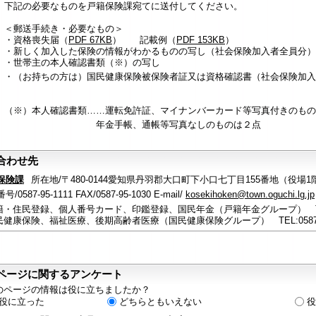
下記の必要なものを戸籍保険課宛てに送付してください。
＜郵送手続き・必要なもの＞
・資格喪失届（
PDF 67KB
） 記載例（
PDF 153KB
）
・新しく加入した保険の情報がわかるものの写し（社会保険加入者全員分）
・世帯主の本人確認書類（※）の写し
・（お持ちの方は）国民健康保険被保険者証又は資格確認書（社会保険加入
（※）本人確認書類……運転免許証、マイナンバーカード等写真付きのもの
年金手帳、通帳等写真なしのものは２点
合わせ先
保険課
所在地/〒480-0144愛知県丹羽郡大口町下小口七丁目155番地（役場1
/0587-95-1111 FAX/0587-95-1030 E-mail/
kosekihoken@town.oguchi.lg.jp
籍・住民登録、個人番号カード、印鑑登録、国民年金（戸籍年金グループ） TEL:05
民健康保険、福祉医療、後期高齢者医療（国民健康保険グループ） TEL:0587-95
ページに関するアンケート
のページの情報は役に立ちましたか？
役に立った
どちらともいえない
役