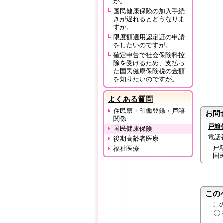
か。
国民健康保険の加入手続
きが遅れるとどうなりま
すか。
限度額適用認定証の申請
をしたいのですが。
確定申告で社会保険料控
除を受けるため、支払っ
た国民健康保険税の金額
を知りたいのですが。
よくある質問
住民票・印鑑登録・戸籍
お問
関係
戸籍
国民健康保険
電話番号
後期高齢者医療
戸
福祉医療
国
この
こ