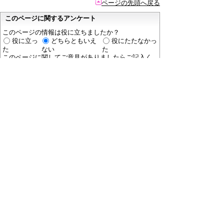
ページの先頭へ戻る
このページに関するアンケート
このページの情報は役に立ちましたか？
役に立っ
どちらともいえ
役にたたなかっ
た
ない
た
このページに関してご意見がありましたらご記入く
ださい。
（ご注意）
回答が必要なお問い合わせは，直接このページの
「お問い合わせ先」（ページ作成部署）へご連絡く
ださい。（こちらではお受けできません）。
また住所・電話番号などの個人情報は記入しないで
ください。