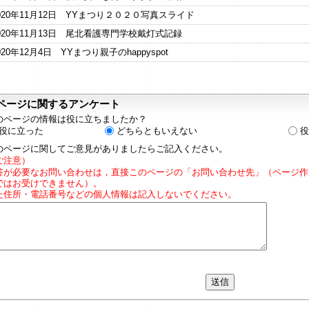
020年11月12日 YYまつり２０２０写真スライド
020年11月13日 尾北看護専門学校戴灯式記録
020年12月4日 YYまつり親子のhappyspot
ページに関するアンケート
のページの情報は役に立ちましたか？
役に立った
どちらともいえない
役
のページに関してご意見がありましたらご記入ください。
ご注意）
答が必要なお問い合わせは，直接このページの「お問い合わせ先」（ページ作
ではお受けできません）。
た住所・電話番号などの個人情報は記入しないでください。