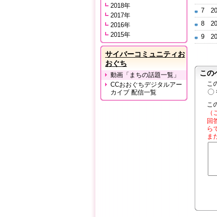
2018年
7 2
2017年
8 2
2016年
2015年
9 2
サイバーコミュニティお
おぐち
この
動画「まちの話題一覧」
こ
CCおおぐちデジタルアー
カイブ 配信一覧
こ
（
回
ら
ま