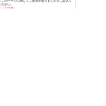
このページに関してご意見がありましたらご記入く
ださい。
（ご注意）
回答が必要なお問い合わせは，直接このページの
「お問い合わせ先」（ページ作成部署）へご連絡く
ださい。（こちらではお受けできません）。
また住所・電話番号などの個人情報は記入しないで
ください。
ホームページについて
プライバシーポリシー
免責
事項
著作権について
RSSの配信説明
大口町役場 〒480-0144 愛知県丹羽郡大口町下小口
七丁目155番地
役場地図
電話番号:0587-95-1111(代表)／ファックス:0587-95-
1030
お問い合わせ