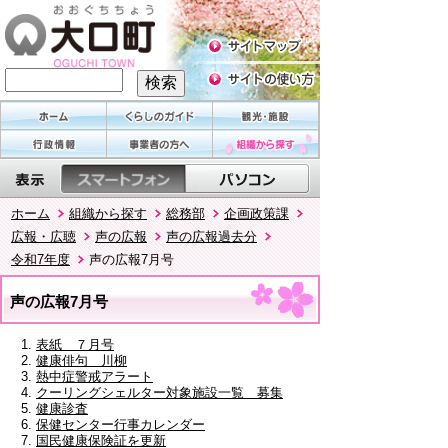
ホーム
組織から探す
総務部
企画政策課
広報・広聴
声の広報
声の広報過去分
令和7年度
声の広報7月号
声の広報7月号
表紙 ７月号
健康俳句 川柳
熱中症警戒アラート
クーリングシェルター対象施設一覧 募集
健康診査
保健センター行事カレンダー
国民健康保険証を更新