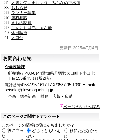
大切に使いましょう みんなの下水道
おしらせ
ランナー募集
無料相談
まちの話題
こんにちは赤ちゃん他
休日診療
人口他
更新日 2025年7月4日
お問合わせ先
企画政策課
所在地/〒480-0144愛知県丹羽郡大口町下小口七
丁目155番地（役場2階）
電話番号/0587-95-1617 FAX/0587-95-1030 E-mail/
seisaku@town.oguchi.lg.jp
企画、総合計画、財政、広報・広聴
ページの先頭へ戻る
このページに関するアンケート
このページの情報は役に立ちましたか？
役に立っ
どちらともいえ
役にたたなかっ
た
ない
た