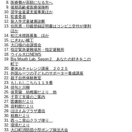
医療費が高額になる方へ
後期高齢者医療保険料
奨学金返還支援事業ほか
監査委員
新入学児童健康診断
住民票・印鑑登録証明書はコンビニ交付が便利
ほか
松江水燈路募集 ほか
にぎわい横丁
大口猫の会譲渡会
指定緊急避難場所・指定避難所
ウイル大口NEWS
Big Mouth Lab. Seson２ あなたの好きをこの
町で
夏休みチャレンジ講座 ２０２５
外国ルーツの子どものサポーター養成講座
親子自然体験教室
もしもしこちら１１９番
俳句と川柳
保育園 幼稚園だより 他
子育て支援のご案内
図書館だより
資料館だより
ほほえみプラザ通信
税務だより
西っこ里山クラブ便り
環境だより
大口町消防団小型ポンプ操法大会