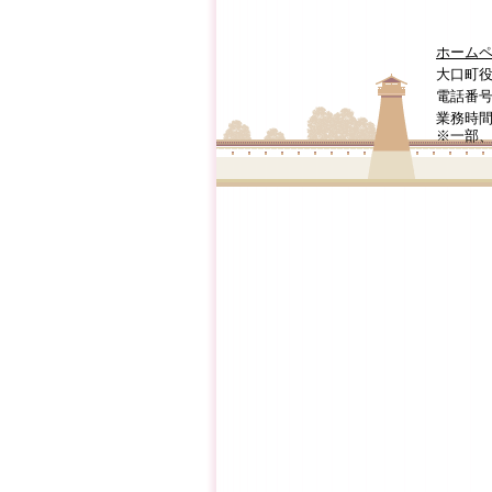
ホーム
大口町役
電話番号:0
業務時間
※一部