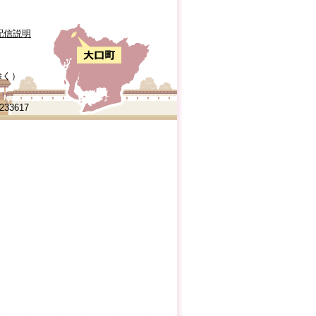
配信説明
除く）
0233617