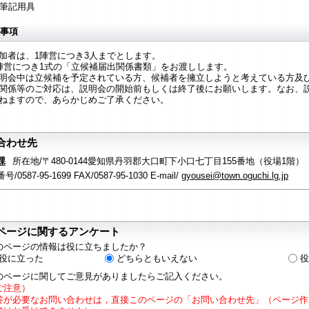
筆記用具
事項
加者は、1陣営につき3人までとします。
陣営につき1式の「立候補届出関係書類」をお渡しします。
明会中は立候補を予定されている方、候補者を擁立しようと考えている方及
関係等のご対応は、説明会の開始前もしくは終了後にお願いします。なお、
ねますので、あらかじめご了承ください。
合わせ先
課
所在地/〒480-0144愛知県丹羽郡大口町下小口七丁目155番地（役場1階）
/0587-95-1699 FAX/0587-95-1030 E-mail/
gyousei@town.oguchi.lg.jp
ページに関するアンケート
のページの情報は役に立ちましたか？
役に立った
どちらともいえない
役
のページに関してご意見がありましたらご記入ください。
ご注意）
答が必要なお問い合わせは，直接このページの「お問い合わせ先」（ページ作