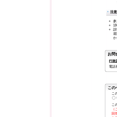
注意
参
1
説
道
か
お問
行政
電話番号
この
こ
こ
（
回