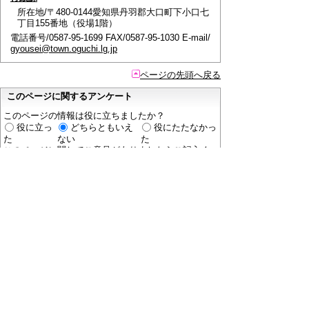
所在地/〒480-0144愛知県丹羽郡大口町下小口七
丁目155番地（役場1階）
電話番号/0587-95-1699 FAX/0587-95-1030 E-mail/
gyousei@town.oguchi.lg.jp
ページの先頭へ戻る
このページに関するアンケート
このページの情報は役に立ちましたか？
役に立っ
どちらともいえ
役にたたなかっ
た
ない
た
このページに関してご意見がありましたらご記入く
ださい。
（ご注意）
回答が必要なお問い合わせは，直接このページの
「お問い合わせ先」（ページ作成部署）へご連絡く
ださい。（こちらではお受けできません）。
また住所・電話番号などの個人情報は記入しないで
ください。