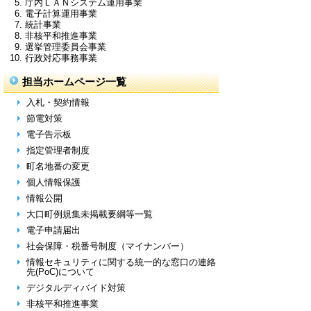
庁内ＬＡＮシステム運用事業
電子計算運用事業
統計事業
非核平和推進事業
選挙管理委員会事業
行政対応事務事業
担当ホームページ一覧
入札・契約情報
節電対策
電子告示板
指定管理者制度
町名地番の変更
個人情報保護
情報公開
大口町例規集未掲載要綱等一覧
電子申請届出
社会保障・税番号制度（マイナンバー）
情報セキュリティに関する統一的な窓口の連絡
先(PoC)について
デジタルディバイド対策
非核平和推進事業