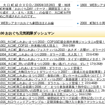
0 大 口 町 紹 介 V O D／2005年3月28日 愛・地球
1800 WEBシ
町村催事「おおぐちDAY（テーマ：満開宣言！まつ
り成す 人・まち・元気！」の会場で、大口町をPR
めに作成されたものです。
00 WEBシアターおおぐち劇団ほほえみ編
2000 町制５０
100 おおぐち元気戦隊ダッシュマン
1001_大口町ふれあいまつり2010・COP10応援企画外来種ジャンタニ∞登場！
1002_大口町_COP10・外来種の怪人現る！
26分18秒
11003_大口町_夏のふれあいフェスティバル2010・あさぎ・志響が…ダラー
11004_大口町_ふれあいまつり2009・ダラーク団、大人気！？
22分43秒
11005_大口町_夏のふれあいフェスティバル2009・タイダー総帥はメタボ！
2
11006_大口町_憩いの四季まつり2009・食い逃げしたのは、ダレ？
17分26秒
1007_大口町_ふれあいまつり2008・ダラケロ・レッド登場？
11008_大口町_大晦日カウントダウンイベント2007・（新成人社会貢献事業
11009_大口町ふれあいまつり2007・食欲の秋・甘いケーキには気をつけて！
11010_大口町夏のふれあいフェスティバル2007・新曲披露！ダラケル・ダ
11011_大口町ふれあいまつり2006・ダラケル・レッド登場！？
22分46秒
11012_大口町商工会盆踊り2006・ど・まつり参加者募集？熱中症にご注意！
11013_大口町第2回憩いの四季まつり・タイダー総帥さくら屋で大暴れ？！
2
11014_大口町元気まつり2005・元気体操＆元気ジャンケン
16分12秒
11015_大口町ふれあいまつり2005・秘密結社ダラーク結成一周年記念パーテ
11016_大口ウィンドアンサンブル・定期演奏会に飛び入り参加？マツケンも