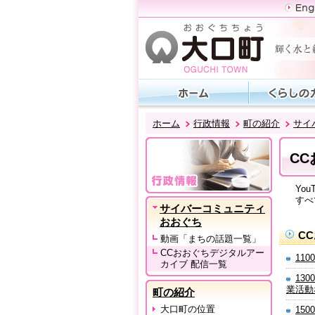
ホーム
行政情報
町の紹介
サイ
C
You
すべて
サイバーコミュニティ
おおぐち
C
動画「まちの話題一覧」
CCおおぐちデジタルアー
11
カイブ 配信一覧
13
業活動
町の紹介
大口町の位置
150