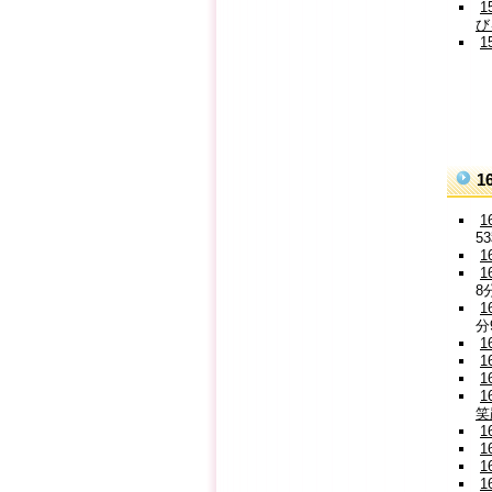
び
1
5
8
分
笑