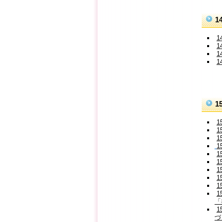
1
1
1
1
1
「
づ