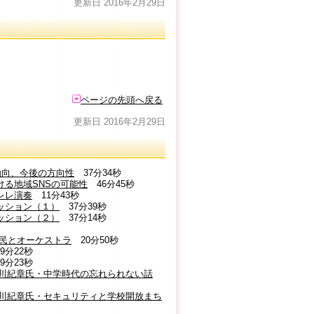
更新日 2016年2月29日
ページの先頭へ戻る
更新日 2016年2月29日
の動向、今後の方向性
37分34秒
ける地域SNSの可能性
46分45秒
クレレ演奏
11分43秒
カッション（１）
37分39秒
カッション（２）
37分14秒
町民とオーケストラ
20分50秒
9分22秒
9分23秒
 黒川紀章氏・中学時代の忘れられない話
者 黒川紀章氏・セキュリティと学校開放まち