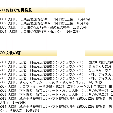
400 おおぐち再発見！
4001_大口町_ 伝統芸能発表会2010・小口城址公園
50分47秒
4002_大口町_ 伝統芸能発表会2007・小口城址公園
18分1秒
14003_大口町_ 大口町の伝統行事・湯の花の神事
13分33秒
4004 _大口町_大口町の伝統行事・虫おくり
14分23秒
500 文化の森
15001_大口町_広域ict利活用広域連携シンポジュウム（１）・国のICT施策
15002_大口町_広域ict利活用広域連携シンポジュウム（２）・まちづくりにお
15003_大口町_広域ict利活用広域連携シンポジュウム（３）・ひと休み／ウ
15004_大口町_広域ict利活用広域連携シンポジュウム（４）・パネルディス
15005_大口町_広域ict利活用広域連携シンポジュウム（５）・パネルディス
15006_大口町_さんかくコラム・よりぬき・さんかくコラム
14分37秒
15007_大口町_大口ファミリー音楽祭・第1部 二胡とオーケストラ/第2部 
15008_大口町_下垣真希 新春コンサート・思い出の歌 こころの歌第一部
1
15009_大口町_下垣真希 新春コンサート・思い出の歌 こころの歌第二部
1
15013_大口町_統合中学校設計コンセプト提案説明会（20050129）提案者
共生」
17分34秒
15014_大口町_統合中学校設計コンセプト提案説明会（20050129）提案
くり、学校の森
16分29秒