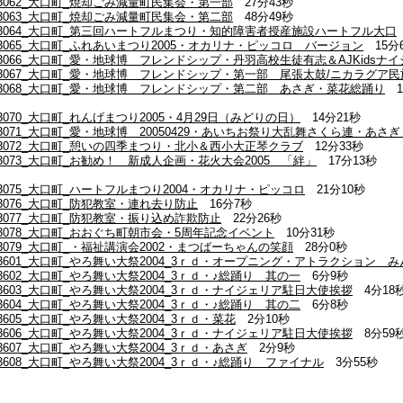
13062_大口町_焼却ごみ減量町民集会・第一部
27分43秒
13063_大口町_焼却ごみ減量町民集会・第二部
48分49秒
13064_大口町_第三回ハートフルまつり・知的障害者授産施設ハートフル大口
13065_大口町_ふれあいまつり2005・オカリナ・ピッコロ バージョン
15分
13066_大口町_愛・地球博 フレンドシップ・丹羽高校生徒有志＆AJKidsナ
13067_大口町_愛・地球博 フレンドシップ・第一部 尾張太鼓/ニカラグア
13068_大口町_愛・地球博 フレンドシップ・第二部 あさぎ・菜花総踊り
1
3070_大口町_れんげまつり2005・4月29日（みどりの日）
14分21秒
3071_大口町_愛・地球博 20050429・あいちお祭り大乱舞さくら連・あさ
13072_大口町_憩いの四季まつり・北小＆西小大正琴クラブ
12分33秒
3073_大口町_お勧め！ 新成人企画・花火大会2005 「絆」
17分13秒
3075_大口町_ハートフルまつり2004・オカリナ・ピッコロ
21分10秒
3076_大口町_防犯教室・連れ去り防止
16分7秒
13077_大口町_防犯教室・振り込め詐欺防止
22分26秒
13078_大口町_おおぐち町朝市会・5周年記念イベント
10分31秒
3079_大口町_・福祉講演会2002・まつばーちゃんの笑顔
28分0秒
13601_大口町_やろ舞い大祭2004_3ｒｄ・オープニング・アトラクション 
3602_大口町_やろ舞い大祭2004_3ｒｄ・♪総踊り 其の一
6分9秒
3603_大口町_やろ舞い大祭2004_3ｒｄ・ナイジェリア駐日大使挨拶
4分18
3604_大口町_やろ舞い大祭2004_3ｒｄ・♪総踊り 其の二
6分8秒
3605_大口町_やろ舞い大祭2004_3ｒｄ・菜花
2分10秒
3606_大口町_やろ舞い大祭2004_3ｒｄ・ナイジェリア駐日大使挨拶
8分59
3607_大口町_やろ舞い大祭2004_3ｒｄ・あさぎ
2分9秒
3608_大口町_やろ舞い大祭2004_3ｒｄ・♪総踊り ファイナル
3分55秒