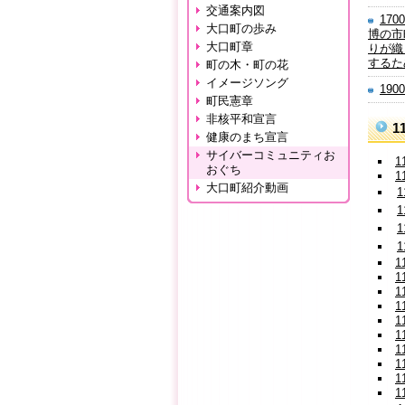
交通案内図
170
大口町の歩み
博の市
大口町章
りが織
するた
町の木・町の花
イメージソング
19
町民憲章
非核平和宣言
1
健康のまち宣言
サイバーコミュニティお
1
おぐち
1
大口町紹介動画
1