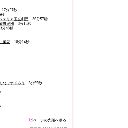
17分27秒
6秒
イジェリア国立劇団
36分57秒
民族舞踊団
3分19秒
3分48秒
ぎ・菜花
18分14秒
みんなワオドろう
3分55秒
秒
秒
ページの先頭へ戻る