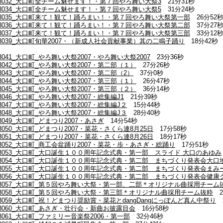
13032_大口町全チーム魅せます！・第７回やろ舞い大祭3
21分31秒
13034_大口町全チーム魅せます！・第７回やろ舞い大祭5
31分24秒
13035_大口町来て！観て！踊ろまい！・第７回やろ舞い大祭第一部
26分52
13036_大口町来て！観て！踊ろまい！・第７回やろ舞い大祭第二部
37分27
13037_大口町来て！観て！踊ろまい！・第７回やろ舞い大祭第三部
33分12
13039_大口町旬華2007・（新成人社会貢献事業）其の二鳴子踊り
18分42秒
3041_大口町_やろ舞い大祭2007・やろ舞い大祭2007
23分36秒
3042_大口町_やろ舞い大祭2007・第二部（１）
27分26秒
3043_大口町_やろ舞い大祭2007・第二部（2）
37分0秒
3044_大口町_やろ舞い大祭2007・第三部（１）
26分47秒
3045_大口町_やろ舞い大祭2007・第三部（２）
36分14秒
3046_大口町_やろ舞い大祭2007・総集編J1
21分39秒
3047_大口町_やろ舞い大祭2007・総集編J２
15分44秒
3048_大口町_やろ舞い大祭2007・総集編J３
28分40秒
3049_大口町_どまつり2007・あさぎ
14分54秒
3050_大口町_どまつり2007・菜花・さくら連8月25日
17分58秒
3051_大口町_どまつり2007・菜花・さくら連8月26日
18分17秒
3052_大口町_商工会盆踊り2007・菜花・歩・あさぎ・総踊り
17分51秒
13053_大口町_大口誕生１００周年記念式典・第一部 スライド 大口のあゆみ
13054_大口町_大口誕生１００周年記念式典・第二部 まちづくり発表会大
13055_大口町_大口誕生１００周年記念式典・第二部 まちづくり発表会まみ
13056_大口町_大口誕生１００周年記念式典・第二部 まちづくり発表会健康
13057_大口町_第５回やろ舞い大祭・第一部、二部＊オリジナル曲採用チーム
13058_大口町_第５回やろ舞い大祭・第三部＊オリジナル曲採用チーム抜粋
2
3059_大口町_祝！どまつり奨励賞・菜花とdangDangにっぽんど真ん中祭り
2
13060_大口町_あさぎ・壮行会・新曲お披露目会
16分58秒
3061_大口町_ファミリー音楽祭2006・第一部
32分46秒