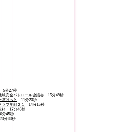
秒
秒
秒
5分27秒
口地域安全パトロール協議会
15分48秒
ーぽけっと
11分23秒
クラブ笑顔２１
14分15秒
抜粋
17分46秒
0分45秒
3分33秒