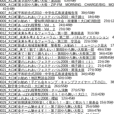
13005_大口町第９回やろ舞い大祭・第四部
53分4秒
3006_大口町第９回やろ舞い大祭・ZIP-FM MORNING CHARGE/BI
41分4秒
3007_大口町平和祈念式2010・中学生広島派遣報告等
39分59秒
13008_大口町夏のふれあいフェスティバル2010・鳴子踊り
18分8秒
13009_大口町お勧め！ 愛知県消防操法大会・祝優勝！大口町消防団
23分1
3010_大口町あっぱれ桜華祭・Vol．１
24分48秒
3011_大口町あっぱれ桜華祭・Vol．２
23分3秒
13012_大口町未来を考えるフォーラム・第一部 事例発表
31分3秒
13013_大口町_未来を考えるフォーラム・第二部 パネルディスカッション
4
13014_大口町未来を考えるフォーラム・第三部 交流会
22分33秒
13015_大口町新成人地域貢献事業 誓夜祭・お勧め！ ミュージック花火
17
13016_大口町_来て！観て！踊ろまい！第8回やろ舞い大祭第一部
49分33秒
13017_大口町来て！観て！踊ろまい！・第8回やろ舞い大祭第二部
34分41秒
13018_大口町来て！観て！踊ろまい！・第8回やろ舞い大祭第三部
1時間45
13019_大口町夏のふれあいフェスティバル2009・鳴子踊り（１）
22分2秒
13020_大口町夏のふれあいフェスティバル2009・鳴子踊り（２）
21分41秒
13021_大口町夏のふれあいフェスティバル2009・尾張太鼓
27分30秒
3022_大口町平和祈念式2009・中学生広島派遣報告等
34分45秒
3023_大口町お勧め！地区懇談会2009
50分10秒
13024_大口町お勧め！子ども会キャンプ・キャンプファイヤー（下小口）
38
13025_勤労青少年の日・大口町大会
26分55秒
3026_大口町あっぱれ桜華祭2009・チーム演舞
27分57秒
13027_大口町あっぱれ桜華祭2009・Ｏｈ！やろ舞い！大口！
21分42秒
3028_大口町ふれあいまつり2008・櫻組
12分45秒
13029_大口町前期講座2008/楽しく歌おう！・楽しく歌おう！発表会
15分35秒
13030_大口町全チーム魅せます！・第７回やろ舞い大祭1
25分58秒
13031_大口町全チーム魅せます！・第７回やろ舞い大祭２
18分47秒