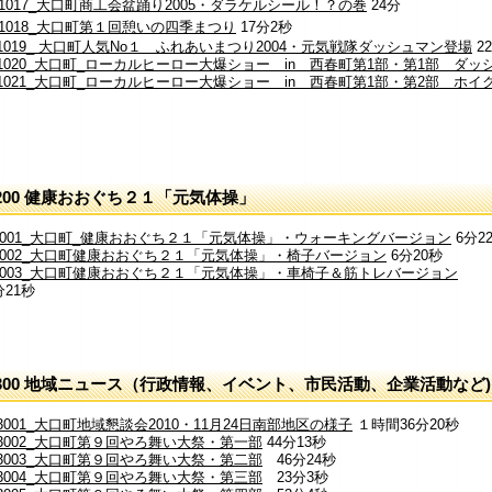
11017_大口町商工会盆踊り2005・ダラケルシール！？の巻
24分
11018_大口町第１回憩いの四季まつり
17分2秒
11019_ 大口町人気No１ ふれあいまつり2004・元気戦隊ダッシュマン登場
2
11020_大口町_ローカルヒーロー大爆ショー in 西春町第1部・第1部 ダッ
11021_大口町_ローカルヒーロー大爆ショー in 西春町第1部・第2部 ホ
200 健康おおぐち２１「元気体操」
2001_大口町_健康おおぐち２１「元気体操」・ウォーキングバージョン
6分2
2002_大口町健康おおぐち２１「元気体操」・椅子バージョン
6分20秒
2003_大口町健康おおぐち２１「元気体操」・車椅子＆筋トレバージョン
分21秒
300 地域ニュース（行政情報、イベント、市民活動、企業活動など)
3001_大口町地域懇談会2010・11月24日南部地区の様子
１時間36分20秒
13002_大口町第９回やろ舞い大祭・第一部
44分13秒
13003_大口町第９回やろ舞い大祭・第二部
46分24秒
13004_大口町第９回やろ舞い大祭・第三部
23分3秒