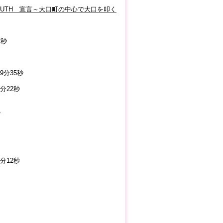
G MOUTH 宣言～大口町の中心で大口を叩く
2秒
9分35秒
分22秒
秒
分12秒