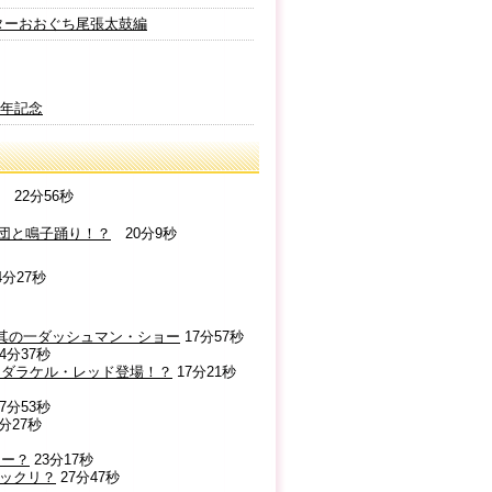
アターおおぐち尾張太鼓編
周年記念
22分56秒
ク団と鳴子踊り！？
20分9秒
4分27秒
）其の一ダッシュマン・ショー
17分57秒
24分37秒
ンスダラケル・レッド登場！？
17分21秒
17分53秒
6分27秒
ィー？
23分17秒
ビックリ？
27分47秒