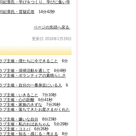
者 黒川紀章氏・学びをつくり、学びに集い学
 黒川紀章氏・質疑応答
14分42秒
ページの先頭へ戻る
更新日 2016年2月29日
ズクラブ主催・僕たちに今できること
6分
ズクラブ主催・清掃活動を通して
6分8秒
ズクラブ主催・ボランティアの素晴らしさ
ズクラブ主催・自分の一番身近にいる人
6
クラブ主催・いきること
7分10秒
クラブ主催・心の距離
6分41秒
ズクラブ主催・家族のきずな
7分26秒
ズクラブ主催・落ちてきたお星さまがくれた
クラブ主催・嫌いな自分
8分23秒
ズクラブ主催・私のおばあちゃん
5分29秒
クラブ主催・コトバ
6分26秒
ズクラブ主催・知る・感じる・考える
8分