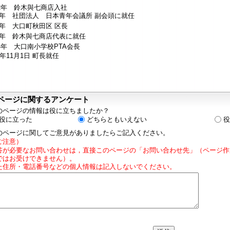
2年 鈴木與七商店入社
6年 社団法人 日本青年会議所 副会頭に就任
7年 大口町秋田区 区長
8年 鈴木與七商店代表に就任
4年 大口南小学校PTA会長
5年11月1日 町長就任
ページに関するアンケート
のページの情報は役に立ちましたか？
役に立った
どちらともいえない
役
のページに関してご意見がありましたらご記入ください。
ご注意）
答が必要なお問い合わせは，直接このページの「お問い合わせ先」（ページ作
ではお受けできません）。
た住所・電話番号などの個人情報は記入しないでください。