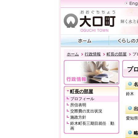
ホーム
行政情報
町長の部屋
プ
プ
町長の部屋
鈴木 
プロフィール
所信表明
交際費の支出状況
施政方針
愛知県
鈴木町長三期目就任 動
画