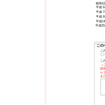
昭和5
平成 
平成 
平成 
平成1
平成2
この
こ
こ
（
回
ら
ま