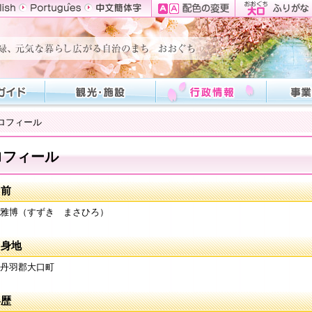
ロフィール
ロフィール
名前
雅博（すずき まさひろ）
出身地
丹羽郡大口町
略歴