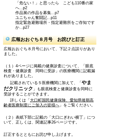
「危ない！」と思ったら こども110番の家
へ...p2
作品展の作品を募集...p7
ユニちゃん奮闘記...p11
指定緊急避難場所・指定避難所をご存知です
か...p27
広報おおぐち８月号 お詫びと訂正
広報おおぐち８月号において、下記２点誤りがあり
ました。
（１）4ページに掲載の健康診査について、「眼底
検査・健康診査 同時に受診」の医療機関に記載漏
れがありました。
やま
記載されている５医療機関に加えて、「
だクリニック
」も眼底検査と健康診査を同時に
受診することができます。
詳しくは「
大口町国民健康保険、愛知県後期高
齢者医療制度にご加入の皆様へ
」をご覧ください。
（２）表紙下部に記載の「大口にぎわい横丁」につ
いて、正しくは、関連記事26ページです。
訂正するとともにお詫び申し上げます。