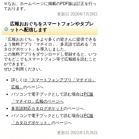
※なお、ホームページに掲載のPDF版は訂正を行っ
ております。
更新日 2026年7月29日
広報おおぐちをスマートフォンやタブレ
ットへ配信します
「広報おおぐち」をより多くの皆さんに提供できる
よう無料アプリ「マチイロ」、多言語で読める「カ
タログポケット」を導入しました。
この無料アプリをダウンロードし登録すると、いつ
でもどこでもスマートフォン等で広報紙を読むこと
ができます。
ぜひご利用ください。
詳しくは
「スマートフォンアプリ「マチイロ」
広報」
のページへ
パソコンで電子ブックとして読む場合は
PC版
「マチイロ」広報のページへ
多言語対応カタログポケット
のページへ
パソコンで電子ブックとして読む場合は
PC版
「カタログポケット」
のページへ
更新日 2021年1月26日