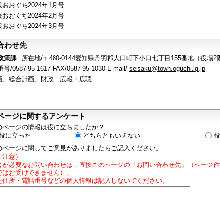
報おおぐち2024年1月号
報おおぐち2024年2月号
報おおぐち2024年3月号
合わせ先
政策課
所在地/〒480-0144愛知県丹羽郡大口町下小口七丁目155番地（役場2
/0587-95-1617 FAX/0587-95-1030 E-mail/
seisaku@town.oguchi.lg.jp
画、総合計画、財政、広報・広聴
ページに関するアンケート
のページの情報は役に立ちましたか？
役に立った
どちらともいえない
役
のページに関してご意見がありましたらご記入ください。
ご注意）
答が必要なお問い合わせは，直接このページの「お問い合わせ先」（ページ作
ではお受けできません）。
た住所・電話番号などの個人情報は記入しないでください。