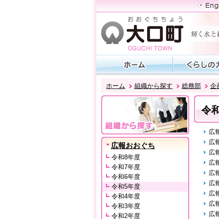
ホーム
組織から探す
総務部
企
令
広
広
広報おおぐち
広
令和8年度
広
令和7年度
広
令和6年度
広
令和5年度
広
令和4年度
広
令和3年度
広
令和2年度