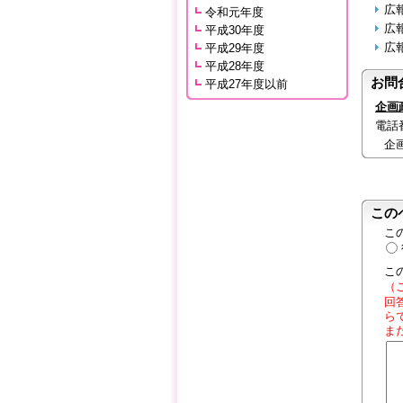
広
令和元年度
広
平成30年度
広
平成29年度
平成28年度
お問
平成27年度以前
企画
電話番号
企
この
こ
こ
（
回
ら
ま